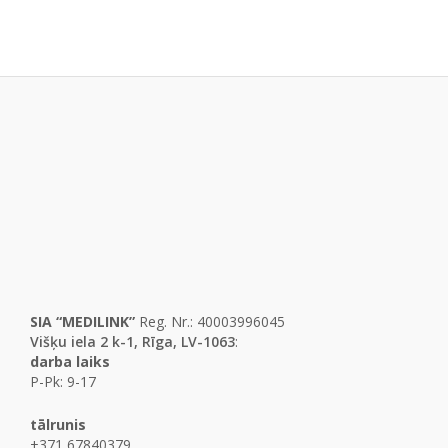
SIA “MEDILINK”
Reg. Nr.: 40003996045
Višķu iela 2 k-1, Rīga, LV-1063
:
darba laiks
P-Pk: 9-17
tālrunis
+371 67840379