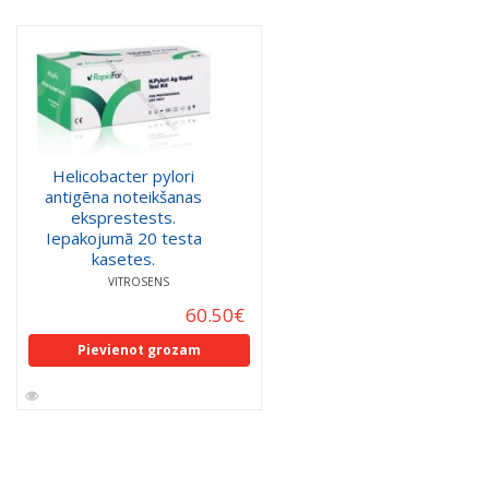
Helicobacter pylori
antigēna noteikšanas
eksprestests.
Iepakojumā 20 testa
kasetes.
VITROSENS
60.50
€
Pievienot grozam