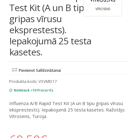
Test Kit (A un B tipu
VITROSENS
gripas vīrusu
eksprestests).
Iepakojumā 25 testa
kasetes.
Pievienot Salīdzināšanai
Produkta kods:
VSVMD17
Noliktavā >10 Prece/-Es
Influenza A/B Rapid Test Kit (A un B tipu gripas vīrusu
eksprestests). Iepakojumā 25 testa kasetes. Ražotājs:
Vitrosens, Turcija.