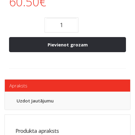
60.50
€
Pievienot grozam
Apraksts
Uzdot Jautājumu
Produkta apraksts