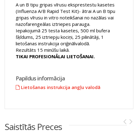
A un B tipu gripas vīrusu eksprestestu kasetes
(Influenza A/B Rapid Test Kit)- ātrai A un B tipu
gripas vīrusu in vitro noteikšanai no nazālas vai
nazofarengeālas iztriepes parauga.
Iepakojumā 25 testa kasetes, 500 ml bufera
šķīdums, 25 iztriepju kociņi, 25 pilinātāji, 1
lietošanas instrukcija oriģinālvalodā.
Rezultāts 15 minūšu laikā.
TIKAI PROFESIONĀLAI LIETOŠANAI.
Papildus informācija
Lietošanas instrukcija angļu valodā
Saistītās Preces