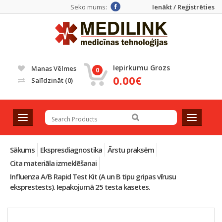
Seko mums:
Ienākt / Reģistrēties
Iepirkumu Grozs
Manas Vēlmes
0
0.00€
Salīdzināt
(0)
T
T
o
o
g
g
g
g
Sākums
Ekspresdiagnostika
Ārstu praksēm
l
l
Cita materiāla izmeklēšanai
e
e
Influenza A/B Rapid Test Kit (A un B tipu gripas vīrusu
n
n
eksprestests). Iepakojumā 25 testa kasetes.
a
a
v
v
i
i
g
g