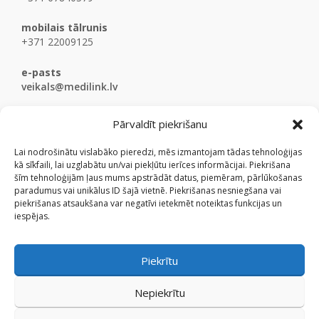
mobilais tālrunis
+371 22009125
e-pasts
veikals@medilink.lv
Pārvaldīt piekrišanu
Lai nodrošinātu vislabāko pieredzi, mēs izmantojam tādas tehnoloģijas
kā sīkfaili, lai uzglabātu un/vai piekļūtu ierīces informācijai. Piekrišana
šīm tehnoloģijām ļaus mums apstrādāt datus, piemēram, pārlūkošanas
paradumus vai unikālus ID šajā vietnē. Piekrišanas nesniegšana vai
piekrišanas atsaukšana var negatīvi ietekmēt noteiktas funkcijas un
iespējas.
Piekrītu
Nepiekrītu