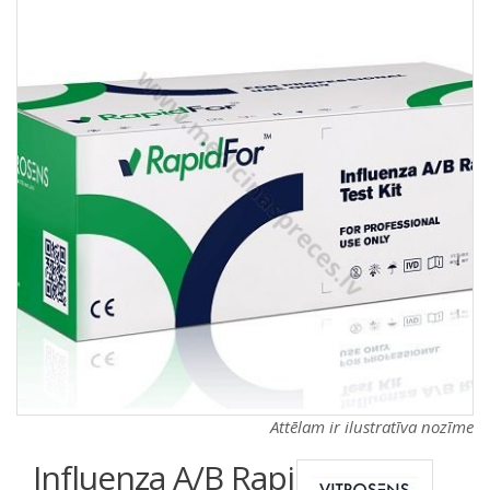
a
a
t
t
i
i
o
o
n
n
Attēlam ir ilustratīva nozīme
Influenza A/B Rapid