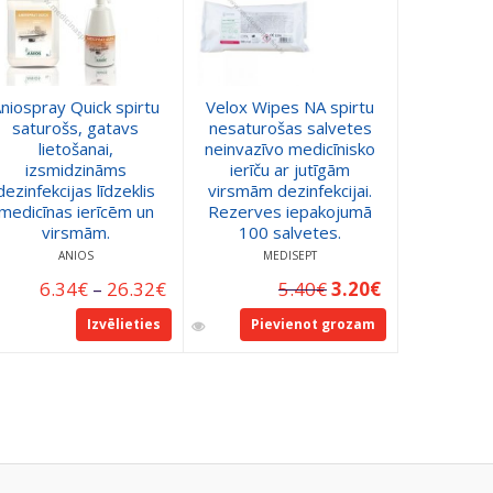
niospray Quick spirtu
Velox Wipes NA spirtu
Medica
saturošs, gatavs
nesaturošas salvetes
saturoš
lietošanai,
neinvazīvo medicīnisko
virsmu un
izsmidzināms
ierīču ar jutīgām
un citu
dezinfekcijas līdzeklis
virsmām dezinfekcijai.
dezin
medicīnas ierīcēm un
Rezerves iepakojumā
Iepak
virsmām.
100 salvetes.
ta
ANIOS
MEDISEPT
E
6.34
€
–
26.32
€
5.40
€
3.20
€
Izvēlieties
Pievienot grozam
Pie