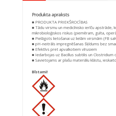
Produkta apraksts
■ PRODUKTA PRIEKŠROCĪBAS
■ Tādu virsmu un medicīnisko ierīču apstrāde, ku
mikrobioloģiskos riskus (piemēram, gulta, operāc
■ Pielāgots lietošanai uz lielām virsmām (FB sa
■ pH-neitrāls impregnēšanas šķīdums bez sma
■ Efektīvs pret apvalkotiem vīrusiem
■ Iedarbojas uz Bacillus subtilis un Clostridium 
■ Savietojams ar plašu materiālu klāstu, ieskait
Bīstami!