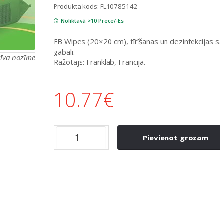
Produkta kods:
FL10785142
Noliktavā >10 Prece/-Es
FB Wipes (20×20 cm), tīrīšanas un dezinfekcijas
gabali.
atīva nozīme
Ražotājs: Franklab, Francija.
10.77
€
Pievienot grozam