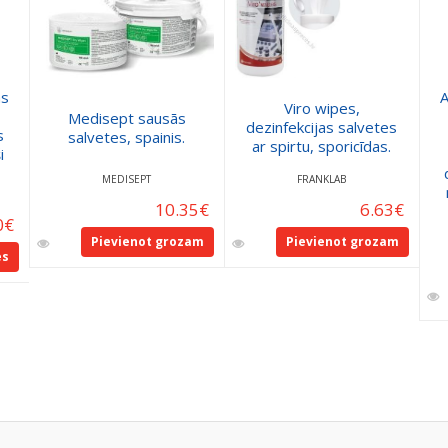
as
A
Viro wipes,
Medisept sausās
dezinfekcijas salvetes
s
salvetes, spainis.
ar spirtu, sporicīdas.
i
MEDISEPT
FRANKLAB
10.35
€
6.63
€
0
€
Pievienot grozam
Pievienot grozam
es