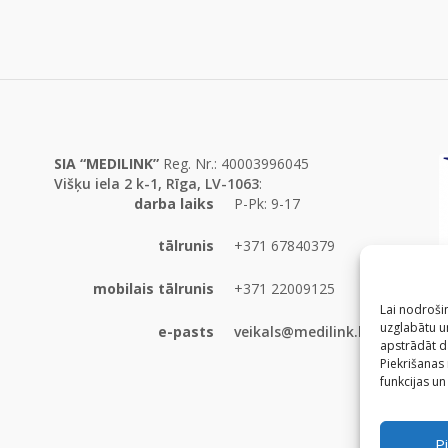
SIA “MEDILINK”
Reg. Nr.: 40003996045
Višķu iela 2 k-1, Rīga, LV-1063
:
darba laiks
P-Pk: 9-17
tālrunis
+371 67840379
mobilais tālrunis
+371 22009125
Lai nodrošin
uzglabātu un
e-pasts
veikals@medilink.lv
apstrādāt d
Piekrišanas
funkcijas un
Pi