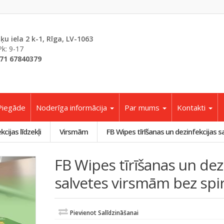
šķu iela 2 k-1, Rīga, LV-1063
Pk: 9-17
71 67840379
Piegāde
Noderīga informācija
Par mums
Kontakti
cijas līdzekļi
Virsmām
FB Wipes tīrīšanas un dezinfekcijas s
FB Wipes tīrīšanas un dez
salvetes virsmām bez spir
Pievienot Salīdzināšanai