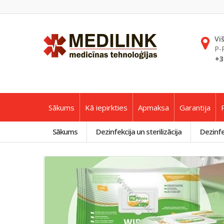
Vi
P-
+3
Sākums
Kā iepirkties
Apmaksa
Garantija
Sākums
Dezinfekcija un sterilizācija
Dezinfek