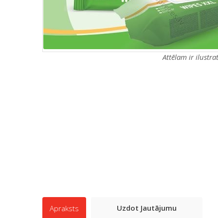
Attēlam ir ilustr
Uzdot Jautājumu
Apraksts