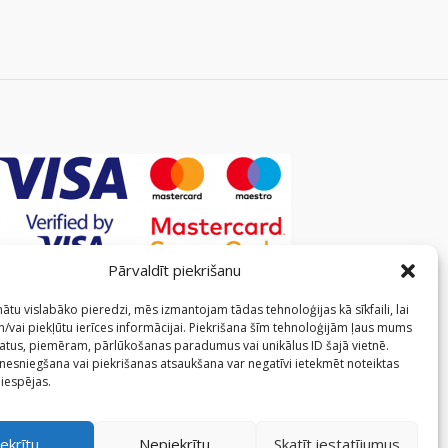
Pārvaldīt piekrišanu
ātu vislabāko pieredzi, mēs izmantojam tādas tehnoloģijas kā sīkfaili, lai
/vai piekļūtu ierīces informācijai. Piekrišana šīm tehnoloģijām ļaus mums
atus, piemēram, pārlūkošanas paradumus vai unikālus ID šajā vietnē.
 nesniegšana vai piekrišanas atsaukšana var negatīvi ietekmēt noteiktas
 iespējas.
ekrītu
Nepiekrītu
Skatīt iestatījumus