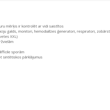
ru mērķis ir kontrolēt ar vidi saistītos
iju galds, monitori, hemodialīzes ģeneratori, respiratori, zobārst
lvetes XXL)
ržvielām
difficile sporām
ot sintētiskos pārklājumus