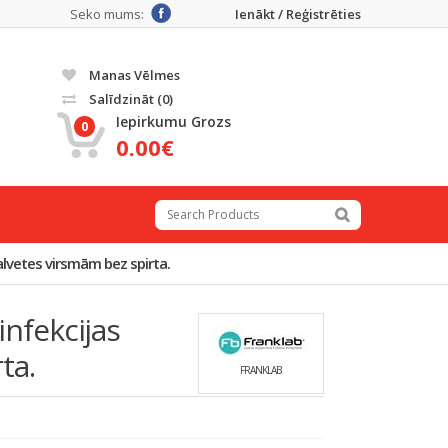
Seko mums:
Ienākt / Reģistrēties
Manas Vēlmes
Salīdzināt
(0)
Iepirkumu Grozs
0
0.00€
alvetes virsmām bez spirta.
infekcijas
ta.
FRANKLAB