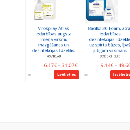
Virospray Ātras
Bacillol 30 Foam, ātr
iedarbības augsta
iedarbības
līmeņa virsmu
dezinfekcijas līdzekli
mazgāšanas un
uz spirta bāzes, īpaš
dezinfekcijas līdzeklis.
jūtīgām virsmām.
FRANKLAB
BODE-CHEMIE
6.17
€
–
31.07
€
9.14
€
–
49.6
Izvēlieties
Izvēlieti