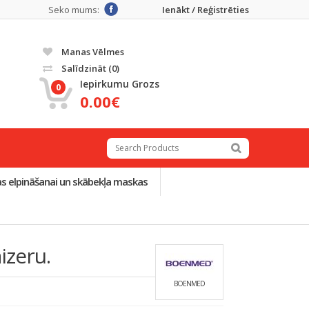
Seko mums:
Ienākt / Reģistrēties
Manas Vēlmes
Salīdzināt
(0)
Iepirkumu Grozs
0
0.00€
as elpināšanai un skābekļa maskas
izeru.
BOENMED