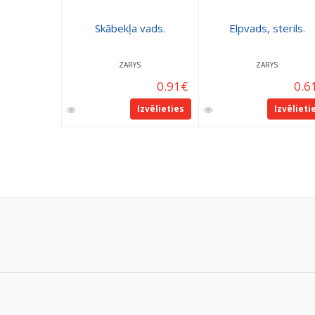
Skābekļa vads.
Elpvads, sterils.
ZARYS
ZARYS
0.91
€
0.6
Izvēlieties
Izvēlieti