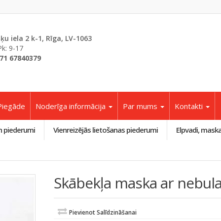
šķu iela 2 k-1, Rīga, LV-1063
Pk: 9-17
71 67840379
Piegāde
Noderīga informācija
Par mums
Kontakti
n piederumi
Vienreizējās lietošanas piederumi
Elpvadi, mask
Skābekļa maska ar nebula
Pievienot Salīdzināšanai