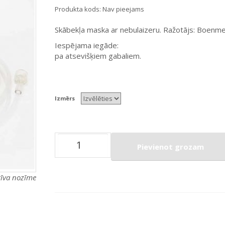
Produkta kods:
Nav pieejams
Skābekļa maska ar nebulaizeru. Ražotājs: Boenme
Iespējama iegāde:
pa atsevišķiem gabaliem.
Izmērs
Pievienot grozam
atīva nozīme