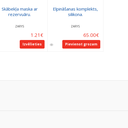
Skābekļa maska ar
Elpināšanas komplekts,
Nazālā ka
rezervuāru.
silikona.
padeve
ZARYS
ZARYS
1.21
€
65.00
€
Izvēlieties
Pievienot grozam