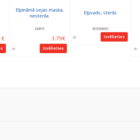
Elpināmā sejas maska,
Elpvads, sterils.
nesterila.
ZARYS
BOENMED
Izvēlieties
1
€
3.79
€
es
Izvēlieties