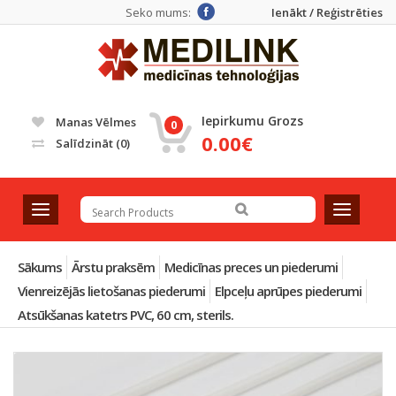
Seko mums:
Ienākt / Reģistrēties
Iepirkumu Grozs
Manas Vēlmes
0
0.00€
Salīdzināt
(0)
T
T
o
o
g
g
g
g
Sākums
Ārstu praksēm
Medicīnas preces un piederumi
l
l
Vienreizējās lietošanas piederumi
Elpceļu aprūpes piederumi
e
e
Atsūkšanas katetrs PVC, 60 cm, sterils.
n
n
a
a
v
v
i
i
g
g