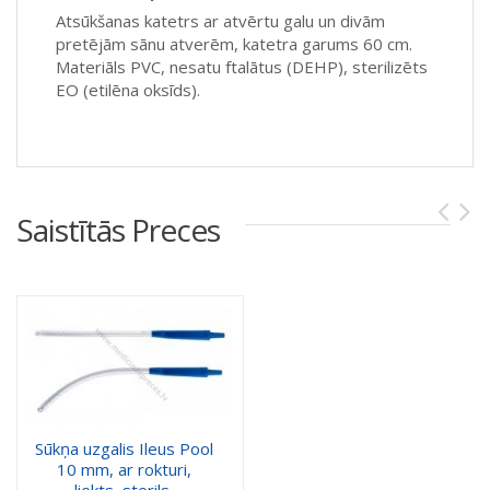
Atsūkšanas katetrs ar atvērtu galu un divām
pretējām sānu atverēm, katetra garums 60 cm.
Materiāls PVC, nesatu ftalātus (DEHP), sterilizēts
EO (etilēna oksīds).
Saistītās Preces
Sūkņa uzgalis Ileus Pool
10 mm, ar rokturi,
liekts, sterils.