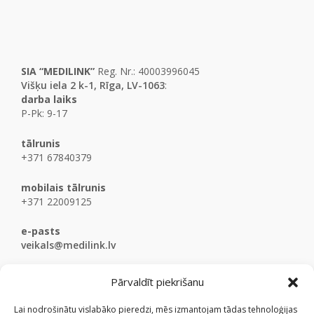
SIA “MEDILINK”
Reg. Nr.: 40003996045
Višķu iela 2 k-1, Rīga, LV-1063
:
darba laiks
P-Pk: 9-17
tālrunis
+371 67840379
mobilais tālrunis
+371 22009125
e-pasts
veikals@medilink.lv
Pārvaldīt piekrišanu
Lai nodrošinātu vislabāko pieredzi, mēs izmantojam tādas tehnoloģijas