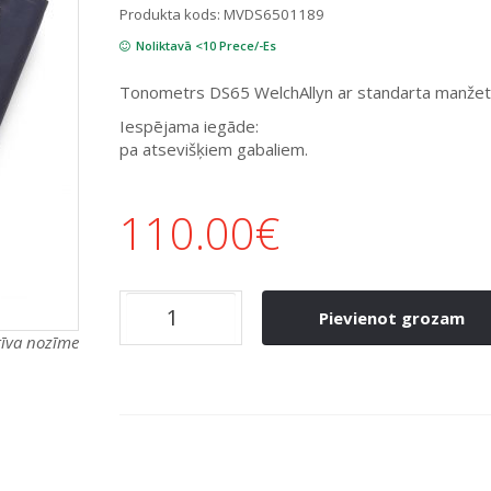
Produkta kods:
MVDS6501189
Noliktavā <10 Prece/-Es
Tonometrs DS65 WelchAllyn ar standarta manžeti.
Iespējama iegāde:
pa atsevišķiem gabaliem.
110.00
€
Pievienot grozam
atīva nozīme