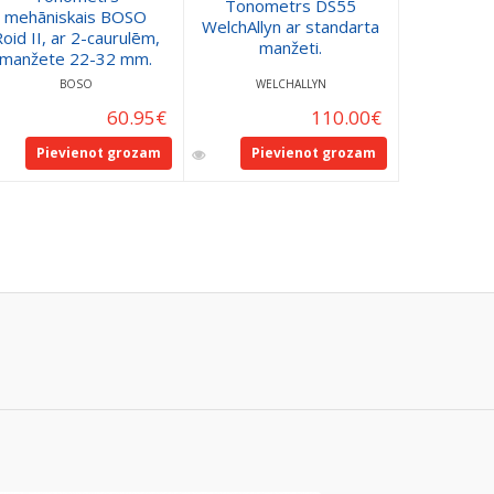
Tonometrs DS55
mehāniskais BOSO
Tonome
WelchAllyn ar standarta
oid II, ar 2-caurulēm,
profes
manžeti.
manžete 22-32 mm.
BOSO
WELCHALLYN
LITT
60.95
€
110.00
€
Pievienot grozam
Pievienot grozam
Pie