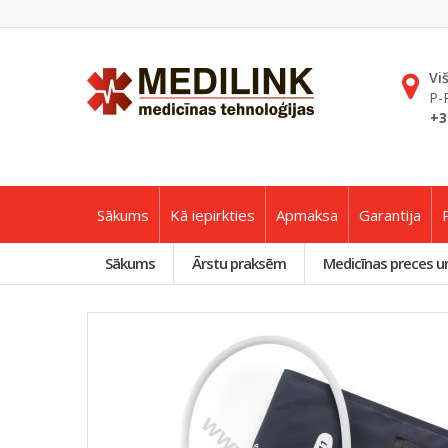
Vi
P-
+3
Sākums
Kā iepirkties
Apmaksa
Garantija
Sākums
Ārstu praksēm
Medicīnas preces u