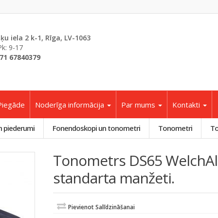
šķu iela 2 k-1, Rīga, LV-1063
Pk: 9-17
71 67840379
Piegāde
Noderīga informācija
Par mums
Kontakti
n piederumi
Fonendoskopi un tonometri
Tonometri
To
Tonometrs DS65 WelchAll
standarta manžeti.
Pievienot Salīdzināšanai