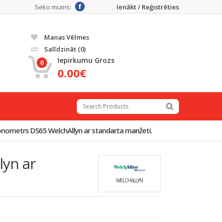
Seko mums:
Ienākt / Reģistrēties
Manas Vēlmes
Salīdzināt
(0)
Iepirkumu Grozs
0
0.00€
nometrs DS65 WelchAllyn ar standarta manžeti.
yn ar
WELCHALLYN