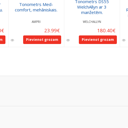
Tonometrs DS55
r
Tonometrs Med-
WelchAllyn ar 3
u.
comfort, mehāniskais.
R
manžetēm.
AMPRI
WELCHALLYN
0
€
23.99
€
180.40
€
am
Pievienot grozam
Pievienot grozam