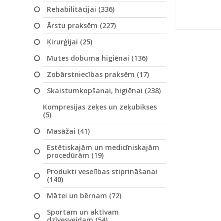
Rehabilitācijai (336)
Ārstu praksēm (227)
Ķirurģijai (25)
Mutes dobuma higiēnai (136)
Zobārstniecības praksēm (17)
Skaistumkopšanai, higiēnai (238)
Kompresijas zeķes un zeķubikses
(5)
Masāžai (41)
Estētiskajām un medicīniskajām
procedūrām (19)
Produkti veselības stiprināšanai
(140)
Mātei un bērnam (72)
Sportam un aktīvam
dzīvesveidam (54)