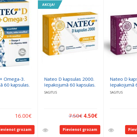
AKCIJA!
+ Omega-3.
Nateo D kapsulas 2000.
Nateo D kap
ā 60 kapsulas.
Iepakojumā 60 kapsulas.
Iepakojumā 6
SAGITUS
SAGITUS
16.00
€
7.50
€
4.50
€
ievienot grozam
Pievienot grozam
Piev