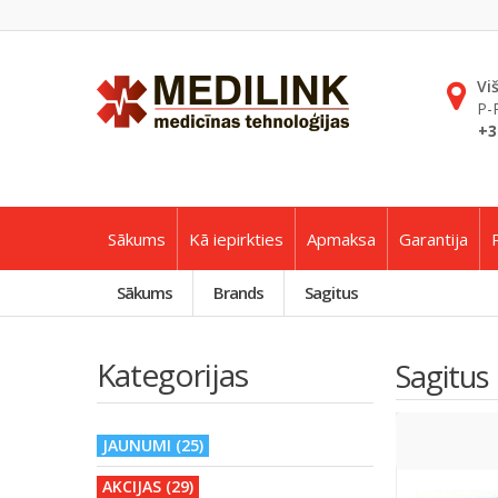
Vi
P-
+3
Sākums
Kā iepirkties
Apmaksa
Garantija
Sākums
Brands
Sagitus
Kategorijas
Sagitus
JAUNUMI (25)
AKCIJAS (29)