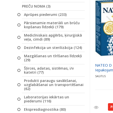
PREČU NOMA (3)
Aprūpes piederumi (233)
Pārsienamie materiāli un brūču
kopšanas līdzekļi (179)
Medicīniskais apģērbs, ķirurģiskā
veļa, cimdi (89)
Dezinfekcija un sterilizācija (124)
Mazgāšanas un tīrīšanas līdzekļi
(29)
NATEO D 
Šļirces, adatas, sistēmas, i/v
Iepakojum
katetri (77)
SAGITUS
Produkti paraugu savākšanai,
uzglabāšanai un transportēšanai
(62)
Laboratorijas iekārtas un
piederumi (116)
P
Ekspresdiagnostika (80)