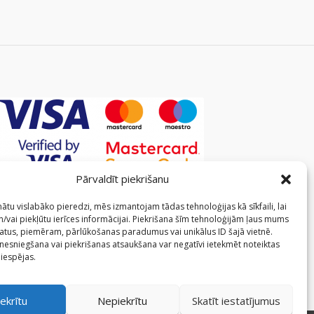
Pārvaldīt piekrišanu
ātu vislabāko pieredzi, mēs izmantojam tādas tehnoloģijas kā sīkfaili, lai
/vai piekļūtu ierīces informācijai. Piekrišana šīm tehnoloģijām ļaus mums
atus, piemēram, pārlūkošanas paradumus vai unikālus ID šajā vietnē.
 nesniegšana vai piekrišanas atsaukšana var negatīvi ietekmēt noteiktas
 iespējas.
ekrītu
Nepiekrītu
Skatīt iestatījumus