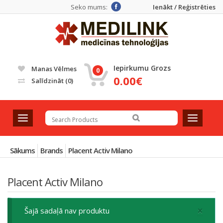
Seko mums:
Ienākt / Reģistrēties
Iepirkumu Grozs
Manas Vēlmes
0
0.00€
Salīdzināt
(0)
T
T
o
o
g
g
g
g
Sākums
Brands
Placent Activ Milano
l
l
e
e
Placent Activ Milano
n
n
a
a
v
v
×
Šajā sadaļā nav produktu
i
i
g
g