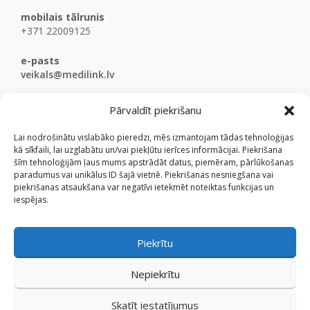
mobilais tālrunis
+371 22009125
e-pasts
veikals@medilink.lv
Pārvaldīt piekrišanu
Lai nodrošinātu vislabāko pieredzi, mēs izmantojam tādas tehnoloģijas
kā sīkfaili, lai uzglabātu un/vai piekļūtu ierīces informācijai. Piekrišana
šīm tehnoloģijām ļaus mums apstrādāt datus, piemēram, pārlūkošanas
paradumus vai unikālus ID šajā vietnē. Piekrišanas nesniegšana vai
piekrišanas atsaukšana var negatīvi ietekmēt noteiktas funkcijas un
iespējas.
Piekrītu
Nepiekrītu
Skatīt iestatījumus
© Medicinaspreces.lv 2009 - 2026.