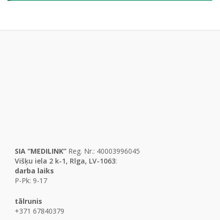
a
a
t
t
i
i
o
o
n
n
SIA “MEDILINK”
Reg. Nr.: 40003996045
Višķu iela 2 k-1, Rīga, LV-1063
:
darba laiks
P-Pk: 9-17
tālrunis
+371 67840379