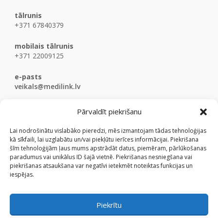
tālrunis
+371 67840379
mobilais tālrunis
+371 22009125
e-pasts
veikals@medilink.lv
Pārvaldīt piekrišanu
Lai nodrošinātu vislabāko pieredzi, mēs izmantojam tādas tehnoloģijas
kā sīkfaili, lai uzglabātu un/vai piekļūtu ierīces informācijai. Piekrišana
šīm tehnoloģijām ļaus mums apstrādāt datus, piemēram, pārlūkošanas
paradumus vai unikālus ID šajā vietnē. Piekrišanas nesniegšana vai
piekrišanas atsaukšana var negatīvi ietekmēt noteiktas funkcijas un
iespējas.
Piekrītu