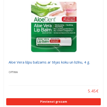
a
a
t
t
i
i
o
o
n
n
Aloe Vera lūpu balzams ar tējas koku un lizīnu, 4 g.
OPTIMA
5.45
€
Pievienot grozam