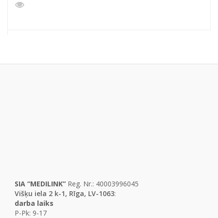
SIA “MEDILINK”
Reg. Nr.: 40003996045
Višķu iela 2 k-1, Rīga, LV-1063
:
darba laiks
P-Pk: 9-17