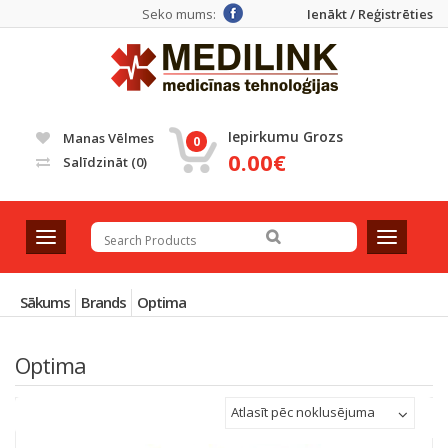
Seko mums:
Ienākt / Reģistrēties
Iepirkumu Grozs
Manas Vēlmes
0
0.00€
Salīdzināt
(0)
T
T
o
o
g
g
g
g
Sākums
Brands
Optima
l
l
e
e
Optima
n
n
a
a
v
v
Atlasīt pēc noklusējuma
i
i
g
g