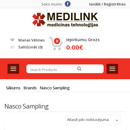
Seko mums:
Ienākt / Reģistrēties
Iepirkumu Grozs
Manas Vēlmes
0
0.00€
Salīdzināt
(0)
T
T
o
o
g
g
g
g
Sākums
Brands
Nasco Sampling
l
l
e
e
Nasco Sampling
n
n
a
a
v
v
Atlasīt pēc noklusējuma
i
i
g
g