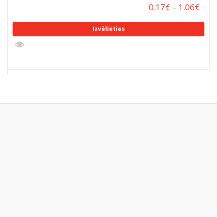
0.17
€
–
1.06
€
Izvēlieties