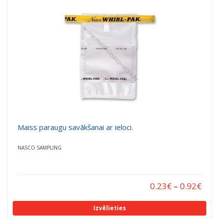
a
a
t
t
i
i
o
o
n
n
Maiss paraugu savākšanai ar ieloci.
NASCO SAMPLING
0.23
€
–
0.92
€
Izvēlieties