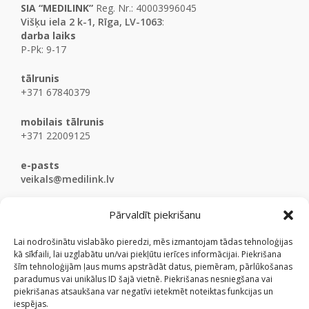
SIA “MEDILINK”
Reg. Nr.: 40003996045
Višķu iela 2 k-1, Rīga, LV-1063
:
darba laiks
P-Pk: 9-17
tālrunis
+371 67840379
mobilais tālrunis
+371 22009125
e-pasts
veikals@medilink.lv
Pārvaldīt piekrišanu
Lai nodrošinātu vislabāko pieredzi, mēs izmantojam tādas tehnoloģijas
kā sīkfaili, lai uzglabātu un/vai piekļūtu ierīces informācijai. Piekrišana
šīm tehnoloģijām ļaus mums apstrādāt datus, piemēram, pārlūkošanas
paradumus vai unikālus ID šajā vietnē. Piekrišanas nesniegšana vai
piekrišanas atsaukšana var negatīvi ietekmēt noteiktas funkcijas un
iespējas.