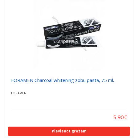
a
a
t
t
i
i
o
o
n
n
FORAMEN Charcoal whitening zobu pasta, 75 ml.
FORAMEN
5.90
€
Pievienot grozam