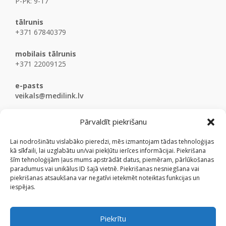
P-Pk: 9-17
tālrunis
+371 67840379
mobilais tālrunis
+371 22009125
e-pasts
veikals@medilink.lv
Pārvaldīt piekrišanu
Lai nodrošinātu vislabāko pieredzi, mēs izmantojam tādas tehnoloģijas
kā sīkfaili, lai uzglabātu un/vai piekļūtu ierīces informācijai. Piekrišana
šīm tehnoloģijām ļaus mums apstrādāt datus, piemēram, pārlūkošanas
paradumus vai unikālus ID šajā vietnē. Piekrišanas nesniegšana vai
piekrišanas atsaukšana var negatīvi ietekmēt noteiktas funkcijas un
iespējas.
Piekrītu