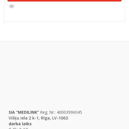
SIA “MEDILINK”
Reg. Nr.: 40003996045
Višķu iela 2 k-1, Rīga, LV-1063
:
darba laiks