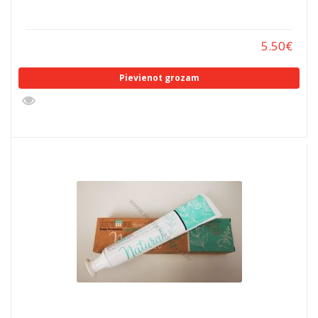
5.50
€
Pievienot grozam