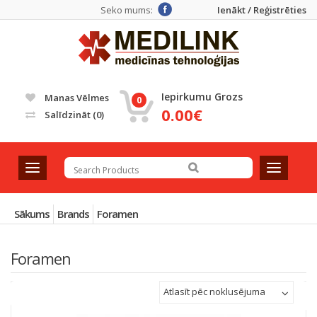
Seko mums:
Ienākt / Reģistrēties
Iepirkumu Grozs
Manas Vēlmes
0
0.00€
Salīdzināt
(0)
T
T
o
o
g
g
g
g
Sākums
Brands
Foramen
l
l
e
e
Foramen
n
n
a
a
v
v
Atlasīt pēc noklusējuma
i
i
g
g