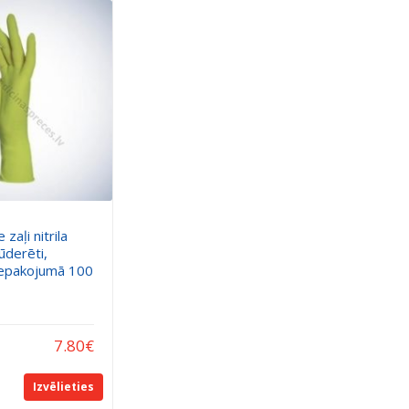
 zaļi nitrila
ūderēti,
 Iepakojumā 100
7.80
€
Izvēlieties