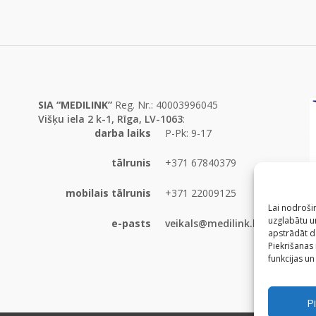
SIA “MEDILINK”
Reg. Nr.: 40003996045
Višķu iela 2 k-1, Rīga, LV-1063
:
darba laiks
P-Pk: 9-17
tālrunis
+371 67840379
mobilais tālrunis
+371 22009125
Lai nodrošin
uzglabātu un
e-pasts
veikals@medilink.lv
apstrādāt d
Piekrišanas
funkcijas un
Pi