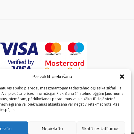
Pārvaldīt piekrišanu
ātu vislabāko pieredzi, mēs izmantojam tādas tehnoloģijas kā sīkfaili, lai
/vai piekļūtu ierīces informācijai. Piekrišana šīm tehnoloģijām ļaus mums
atus, piemēram, pārlūkošanas paradumus vai unikālus ID šajā vietnē.
 nesniegšana vai piekrišanas atsaukšana var negatīvi ietekmēt noteiktas
 iespējas.
ekrītu
Nepiekrītu
Skatīt iestatījumus