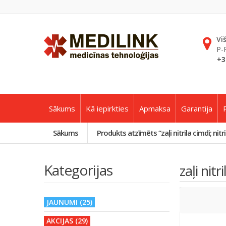
Vi
P-
+3
Sākums
Kā iepirkties
Apmaksa
Garantija
Sākums
Produkts atzīmēts “zaļi nitrila cimdi; nitri
Kategorijas
zaļi nitr
JAUNUMI (25)
AKCIJAS (29)