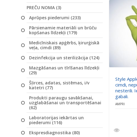
PREČU NOMA (3)
Aprūpes piederumi (233)
Pārsienamie materiāli un brūču
kopšanas līdzekļi (179)
Medicīniskais apģērbs, ķirurģiskā
veļa, cimdi (89)
Dezinfekcija un sterilizācija (124)
Mazgāšanas un tīrīšanas līdzekļi
(29)
Style Apple
Šļirces, adatas, sistēmas, i/v
cimdi, nep
katetri (77)
nesterili.
gabali.
Produkti paraugu savākšanai,
uzglabāšanai un transportēšanai
AMPRI
(62)
Laboratorijas iekārtas un
piederumi (116)
Ekspresdiagnostika (80)