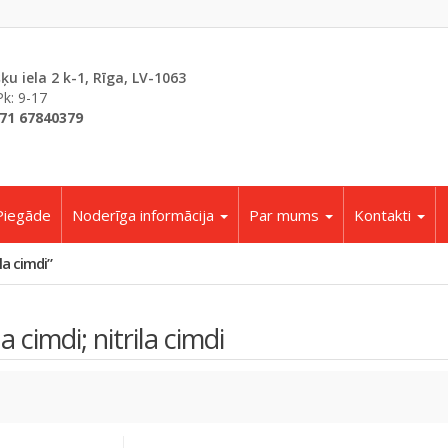
šķu iela 2 k-1, Rīga, LV-1063
Pk: 9-17
71 67840379
Piegāde
Noderīga informācija
Par mums
Kontakti
la cimdi”
ila cimdi; nitrila cimdi