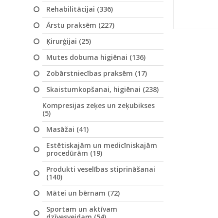
Rehabilitācijai (336)
Ārstu praksēm (227)
Ķirurģijai (25)
Mutes dobuma higiēnai (136)
Zobārstniecības praksēm (17)
Skaistumkopšanai, higiēnai (238)
Kompresijas zeķes un zeķubikses
(5)
Masāžai (41)
Estētiskajām un medicīniskajām
procedūrām (19)
Produkti veselības stiprināšanai
(140)
Mātei un bērnam (72)
Sportam un aktīvam
dzīvesveidam (54)