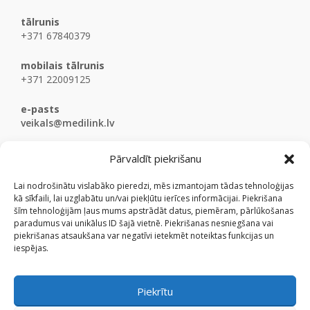
tālrunis
+371 67840379
mobilais tālrunis
+371 22009125
e-pasts
veikals@medilink.lv
Pārvaldīt piekrišanu
Lai nodrošinātu vislabāko pieredzi, mēs izmantojam tādas tehnoloģijas
kā sīkfaili, lai uzglabātu un/vai piekļūtu ierīces informācijai. Piekrišana
šīm tehnoloģijām ļaus mums apstrādāt datus, piemēram, pārlūkošanas
paradumus vai unikālus ID šajā vietnē. Piekrišanas nesniegšana vai
piekrišanas atsaukšana var negatīvi ietekmēt noteiktas funkcijas un
iespējas.
Piekrītu