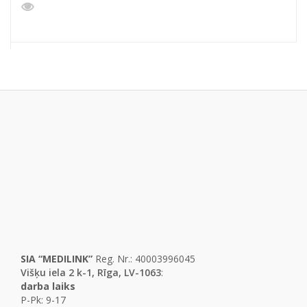
SIA “MEDILINK”
Reg. Nr.: 40003996045
Višķu iela 2 k-1, Rīga, LV-1063
:
darba laiks
P-Pk: 9-17