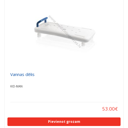
a
a
t
t
i
i
o
o
n
n
Vannas dēlis
KID-MAN
53.00
€
Pievienot grozam