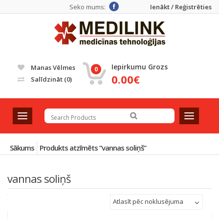
Seko mums:
Ienākt / Reģistrēties
Iepirkumu Grozs
Manas Vēlmes
0
0.00€
Salīdzināt
(0)
T
T
o
o
g
g
g
g
Sākums
Produkts atzīmēts “vannas soliņš”
l
l
e
e
vannas soliņš
n
n
a
a
v
v
Atlasīt pēc noklusējuma
i
i
g
g