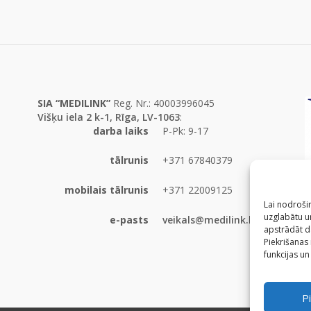
SIA “MEDILINK”
Reg. Nr.: 40003996045
Višķu iela 2 k-1, Rīga, LV-1063
:
darba laiks
P-Pk: 9-17
tālrunis
+371 67840379
mobilais tālrunis
+371 22009125
Lai nodrošin
uzglabātu un
e-pasts
veikals@medilink.lv
apstrādāt d
Piekrišanas
funkcijas un
Pi