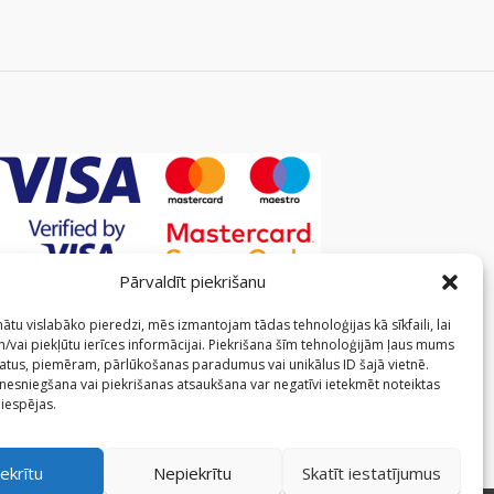
Pārvaldīt piekrišanu
ātu vislabāko pieredzi, mēs izmantojam tādas tehnoloģijas kā sīkfaili, lai
/vai piekļūtu ierīces informācijai. Piekrišana šīm tehnoloģijām ļaus mums
atus, piemēram, pārlūkošanas paradumus vai unikālus ID šajā vietnē.
 nesniegšana vai piekrišanas atsaukšana var negatīvi ietekmēt noteiktas
 iespējas.
ekrītu
Nepiekrītu
Skatīt iestatījumus