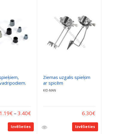
spieķiem,
Ziemas uzgalis spieķim
kvadripodiem.
ar spicēm
KID-MAN
1.19
€
–
3.40
€
6.30
€
Izvēlieties
Izvēlieties