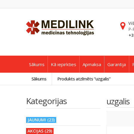
Vi
P-
+3
Sākums
Kā iepirkties
Apmaksa
Garantija
Sākums
Produkts atzīmēts “uzgalis”
Kategorijas
uzgalis
JAUNUMI (23)
AKCIJAS (29)