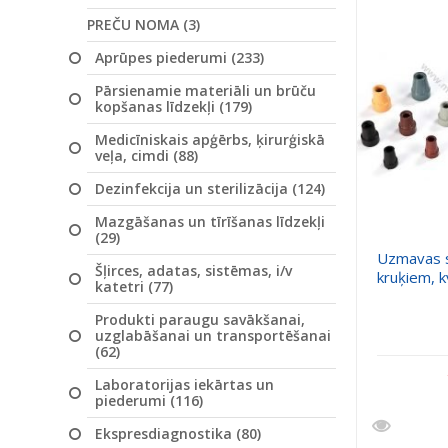
PREČU NOMA (3)
Aprūpes piederumi (233)
Pārsienamie materiāli un brūču
kopšanas līdzekļi (179)
Medicīniskais apģērbs, ķirurģiskā
veļa, cimdi (88)
Dezinfekcija un sterilizācija (124)
Mazgāšanas un tīrīšanas līdzekļi
(29)
Uzmavas 
Šļirces, adatas, sistēmas, i/v
kruķiem, 
katetri (77)
Produkti paraugu savākšanai,
uzglabāšanai un transportēšanai
(62)
Laboratorijas iekārtas un
piederumi (116)
Ekspresdiagnostika (80)