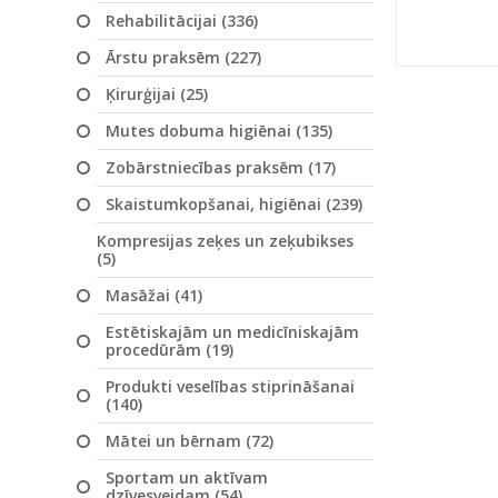
Rehabilitācijai (336)
Ārstu praksēm (227)
Ķirurģijai (25)
Mutes dobuma higiēnai (135)
Zobārstniecības praksēm (17)
Skaistumkopšanai, higiēnai (239)
Kompresijas zeķes un zeķubikses
(5)
Masāžai (41)
Estētiskajām un medicīniskajām
procedūrām (19)
Produkti veselības stiprināšanai
(140)
Mātei un bērnam (72)
Sportam un aktīvam
dzīvesveidam (54)