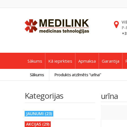
Vi
P-
+3
Sākums
Kā iepirkties
Apmaksa
Garantija
Sākums
Produkts atzīmēts “urīna”
Kategorijas
urīna
JAUNUMI (23)
AKCIJAS (29)