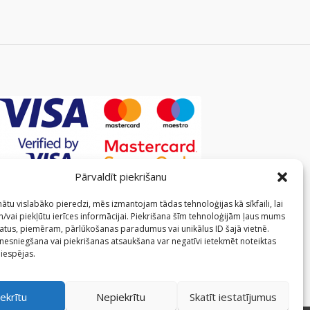
Pārvaldīt piekrišanu
ātu vislabāko pieredzi, mēs izmantojam tādas tehnoloģijas kā sīkfaili, lai
/vai piekļūtu ierīces informācijai. Piekrišana šīm tehnoloģijām ļaus mums
atus, piemēram, pārlūkošanas paradumus vai unikālus ID šajā vietnē.
 nesniegšana vai piekrišanas atsaukšana var negatīvi ietekmēt noteiktas
 iespējas.
ekrītu
Nepiekrītu
Skatīt iestatījumus