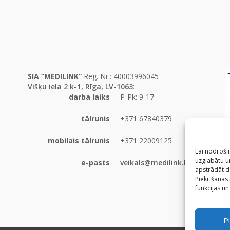
SIA “MEDILINK”
Reg. Nr.: 40003996045
Višķu iela 2 k-1, Rīga, LV-1063
:
darba laiks
P-Pk: 9-17
tālrunis
+371 67840379
mobilais tālrunis
+371 22009125
Lai nodrošin
uzglabātu un
e-pasts
veikals@medilink.lv
apstrādāt d
Piekrišanas
funkcijas un
Pi