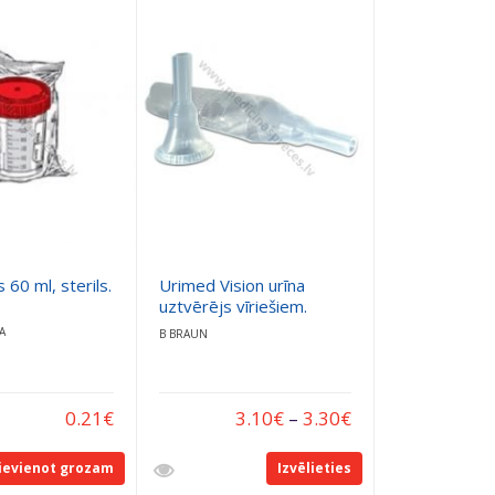
 60 ml, sterils.
Urimed Vision urīna
uztvērējs vīriešiem.
A
B BRAUN
0.21
€
3.10
€
–
3.30
€
ievienot grozam
Izvēlieties