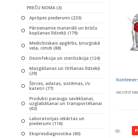
PREČU NOMA (3)
Aprūpes piederumi (233)
Pārsienamie materiāli un brūču
kopšanas līdzekļi (179)
Medicīniskais apģērbs, ķirurģiskā
veļa, cimdi (88)
Dezinfekcija un sterilizācija (124)
Mazgāšanas un tīrīšanas līdzekļi
(29)
Konteiners
Šļirces, adatas, sistēmas, i/v
katetri (77)
VACUTEST KIM
Produkti paraugu savākšanai,
uzglabāšanai un transportēšanai
(62)
Laboratorijas iekārtas un
piederumi (116)
P
Ekspresdiagnostika (80)