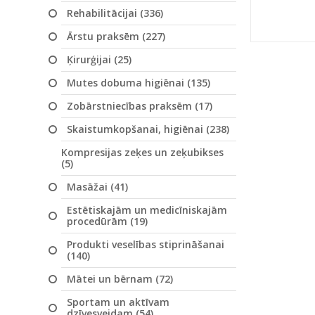
Rehabilitācijai (336)
Ārstu praksēm (227)
Ķirurģijai (25)
Mutes dobuma higiēnai (135)
Zobārstniecības praksēm (17)
Skaistumkopšanai, higiēnai (238)
Kompresijas zeķes un zeķubikses
(5)
Masāžai (41)
Estētiskajām un medicīniskajām
procedūrām (19)
Produkti veselības stiprināšanai
(140)
Mātei un bērnam (72)
Sportam un aktīvam
dzīvesveidam (54)