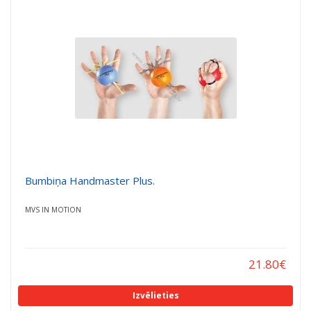
a
a
t
t
i
i
o
o
n
n
Bumbiņa Handmaster Plus.
MVS IN MOTION
21.80
€
Izvēlieties