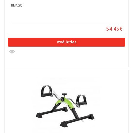
TIMAGO
54.45
€
Izvēlieties