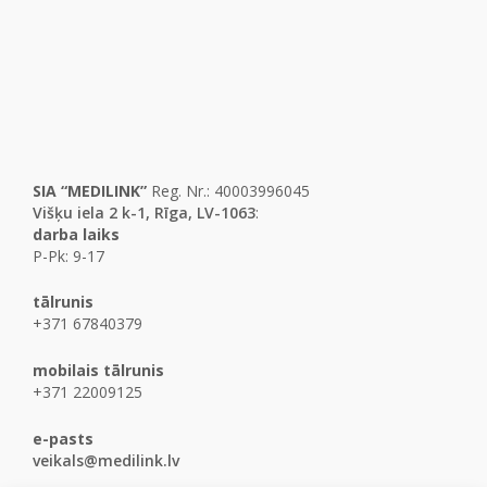
SIA “MEDILINK”
Reg. Nr.: 40003996045
Višķu iela 2 k-1, Rīga, LV-1063
:
darba laiks
P-Pk: 9-17
tālrunis
+371 67840379
mobilais tālrunis
+371 22009125
e-pasts
veikals@medilink.lv