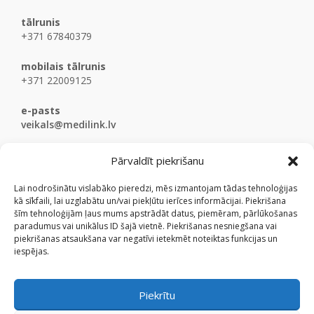
tālrunis
+371 67840379
mobilais tālrunis
+371 22009125
e-pasts
veikals@medilink.lv
Pārvaldīt piekrišanu
Lai nodrošinātu vislabāko pieredzi, mēs izmantojam tādas tehnoloģijas
kā sīkfaili, lai uzglabātu un/vai piekļūtu ierīces informācijai. Piekrišana
šīm tehnoloģijām ļaus mums apstrādāt datus, piemēram, pārlūkošanas
paradumus vai unikālus ID šajā vietnē. Piekrišanas nesniegšana vai
piekrišanas atsaukšana var negatīvi ietekmēt noteiktas funkcijas un
iespējas.
Piekrītu