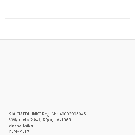
SIA “MEDILINK”
Reg. Nr.: 40003996045
Višķu iela 2 k-1, Rīga, LV-1063
:
darba laiks
P-Pk: 9-17