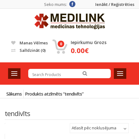
Seko mums:
Ienākt / Reģistrēties
Iepirkumu Grozs
Manas Vēlmes
0
0.00€
Salīdzināt
(0)
T
T
o
o
g
g
g
g
Sākums
Produkts atzīmēts “tendivīts”
l
l
e
e
tendivīts
n
n
a
a
v
v
Atlasīt pēc noklusējuma
i
i
g
g