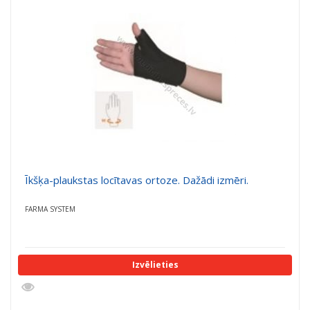
a
a
t
t
i
i
o
o
n
n
Īkšķa-plaukstas locītavas ortoze. Dažādi izmēri.
FARMA SYSTEM
Izvēlieties