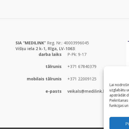
SIA “MEDILINK”
Reg. Nr.: 40003996045
Višķu iela 2 k-1, Rīga, LV-1063
:
darba laiks
P-Pk: 9-17
tālrunis
+371 67840379
mobilais tālrunis
+371 22009125
Lai nodrošin
uzglabātu un
e-pasts
veikals@medilink.lv
apstrādāt d
Piekrišanas
funkcijas un
Pi