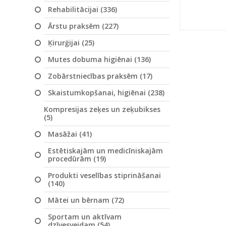
Rehabilitācijai (336)
Ārstu praksēm (227)
Ķirurģijai (25)
Mutes dobuma higiēnai (136)
Zobārstniecības praksēm (17)
Skaistumkopšanai, higiēnai (238)
Kompresijas zeķes un zeķubikses
(5)
Masāžai (41)
Estētiskajām un medicīniskajām
procedūrām (19)
Produkti veselības stiprināšanai
(140)
Mātei un bērnam (72)
Sportam un aktīvam
dzīvesveidam (54)