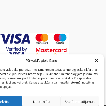
Pārvaldīt piekrišanu
ātu vislabāko pieredzi, mēs izmantojam tādas tehnoloģijas kā sīkfaili, lai
/vai piekļūtu ierīces informācijai. Piekrišana šīm tehnoloģijām ļaus mums
atus, piemēram, pārlūkošanas paradumus vai unikālus ID šajā vietnē.
 nesniegšana vai piekrišanas atsaukšana var negatīvi ietekmēt noteiktas
 iespējas.
ekrītu
Nepiekrītu
Skatīt iestatījumus