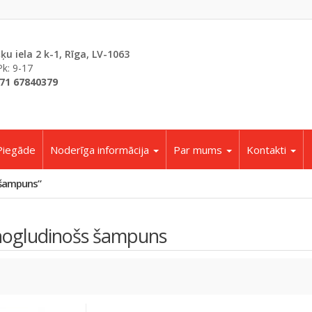
šķu iela 2 k-1, Rīga, LV-1063
Pk: 9-17
71 67840379
Piegāde
Noderīga informācija
Par mums
Kontakti
 šampuns”
nogludinošs šampuns