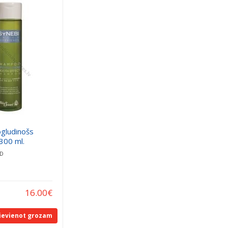
gludinošs
300 ml.
RD
16.00
€
ievienot grozam