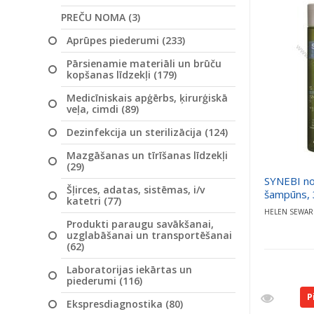
PREČU NOMA (3)
Aprūpes piederumi (233)
Pārsienamie materiāli un brūču
kopšanas līdzekļi (179)
Medicīniskais apģērbs, ķirurģiskā
veļa, cimdi (89)
Dezinfekcija un sterilizācija (124)
Mazgāšanas un tīrīšanas līdzekļi
(29)
SYNEBI no
Šļirces, adatas, sistēmas, i/v
šampūns, 
katetri (77)
HELEN SEWA
Produkti paraugu savākšanai,
uzglabāšanai un transportēšanai
(62)
Laboratorijas iekārtas un
piederumi (116)
P
Ekspresdiagnostika (80)