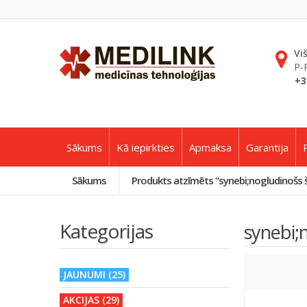
Vi
P-
+3
Sākums
Kā iepirkties
Apmaksa
Garantija
Sākums
Produkts atzīmēts “synebi;nogludinošs
Kategorijas
synebi;
JAUNUMI (25)
AKCIJAS (29)