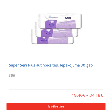
a
a
t
t
i
i
o
o
n
n
Super Seni Plus autiņbiksītes. Iepakojumā 30 gab.
SENI
18.46
€
–
34.18
€
Izvēlieties