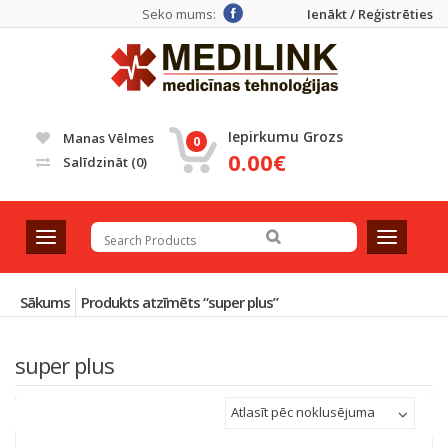
Seko mums:
Ienākt / Reģistrēties
Iepirkumu Grozs
Manas Vēlmes
0
0.00€
Salīdzināt
(0)
T
T
o
o
g
g
g
g
Sākums
Produkts atzīmēts “super plus”
l
l
e
e
super plus
n
n
a
a
v
v
Atlasīt pēc noklusējuma
i
i
g
g