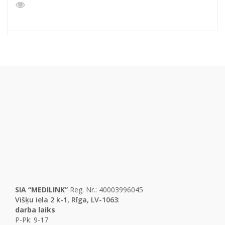
SIA “MEDILINK”
Reg. Nr.: 40003996045
Višķu iela 2 k-1, Rīga, LV-1063
:
darba laiks
P-Pk: 9-17