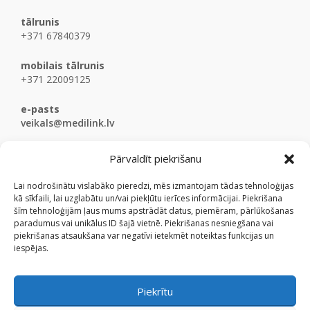
tālrunis
+371 67840379
mobilais tālrunis
+371 22009125
e-pasts
veikals@medilink.lv
Pārvaldīt piekrišanu
Lai nodrošinātu vislabāko pieredzi, mēs izmantojam tādas tehnoloģijas
kā sīkfaili, lai uzglabātu un/vai piekļūtu ierīces informācijai. Piekrišana
šīm tehnoloģijām ļaus mums apstrādāt datus, piemēram, pārlūkošanas
paradumus vai unikālus ID šajā vietnē. Piekrišanas nesniegšana vai
piekrišanas atsaukšana var negatīvi ietekmēt noteiktas funkcijas un
iespējas.
Piekrītu