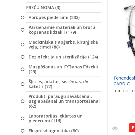
PREČU NOMA (3)
Aprūpes piederumi (233)
Pārsienamie materiāli un brūču
kopšanas līdzekļi (179)
Medicīniskais apģērbs, ķirurģiskā
veļa, cimdi (88)
Dezinfekcija un sterilizācija (124)
Mazgāšanas un tīrīšanas līdzekļi
(29)
Fonendos
Šļirces, adatas, sistēmas, i/v
CARDIO.
katetri (77)
LITTLE DOCT
Produkti paraugu savākšanai,
uzglabāšanai un transportēšanai
(62)
Laboratorijas iekārtas un
piederumi (116)
P
Ekspresdiagnostika (80)