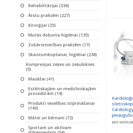
Rehabilitācijai (336)
Ārstu praksēm (227)
Ķirurģijai (25)
Mutes dobuma higiēnai (135)
Zobārstniecības praksēm (17)
Skaistumkopšanai, higiēnai (238)
Kompresijas zeķes un zeķubikses
(5)
Masāžai (41)
Estētiskajām un medicīniskajām
procedūrām (19)
Kardioloģi
Produkti veselības stiprināšanai
stetosko
(140)
Cardiology
pieaugušo
Mātei un bērnam (72)
MDF INSTRUM
Sportam un aktīvam
dzīvesveidam (54)