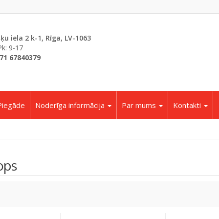
šķu iela 2 k-1, Rīga, LV-1063
Pk: 9-17
71 67840379
Piegāde
Noderīga informācija
Par mums
Kontakti
ops