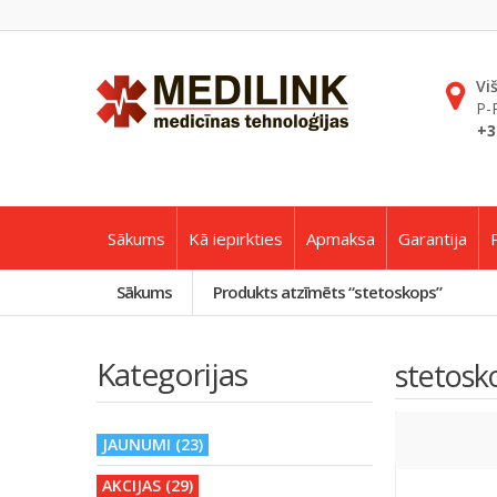
Vi
P-
+3
Sākums
Kā iepirkties
Apmaksa
Garantija
Sākums
Produkts atzīmēts “stetoskops”
Kategorijas
stetosk
JAUNUMI (23)
AKCIJAS (29)