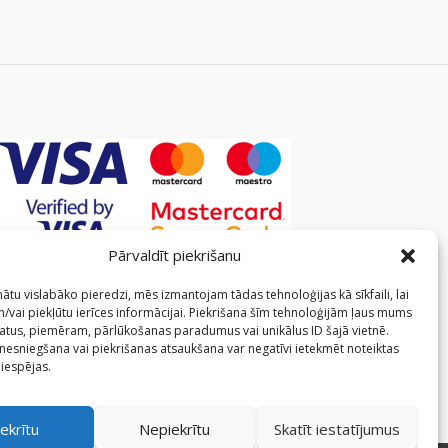
Pārvaldīt piekrišanu
ātu vislabāko pieredzi, mēs izmantojam tādas tehnoloģijas kā sīkfaili, lai
/vai piekļūtu ierīces informācijai. Piekrišana šīm tehnoloģijām ļaus mums
atus, piemēram, pārlūkošanas paradumus vai unikālus ID šajā vietnē.
 nesniegšana vai piekrišanas atsaukšana var negatīvi ietekmēt noteiktas
 iespējas.
ekrītu
Nepiekrītu
Skatīt iestatījumus