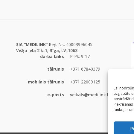
SIA “MEDILINK”
Reg. Nr.: 40003996045
Višķu iela 2 k-1, Rīga, LV-1063
:
darba laiks
P-Pk: 9-17
tālrunis
+371 67840379
mobilais tālrunis
+371 22009125
Lai nodrošin
uzglabātu un
e-pasts
veikals@medilink.lv
apstrādāt d
Piekrišanas
funkcijas un
Pi