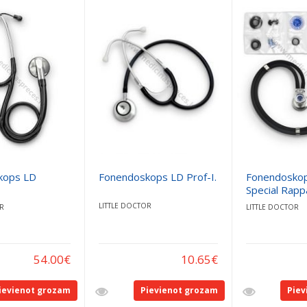
kops LD
Fonendoskops LD Prof-I.
Fonendosko
Special Rappa
LITTLE DOCTOR
OR
LITTLE DOCTOR
54.00
€
10.65
€
ievienot grozam
Pievienot grozam
Piev