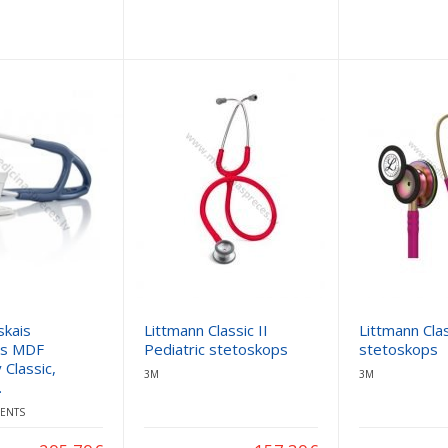
skais
Littmann Classic II
Littmann Clas
ps MDF
Pediatric stetoskops
stetoskops
 Classic,
3M
3M
.
ENTS