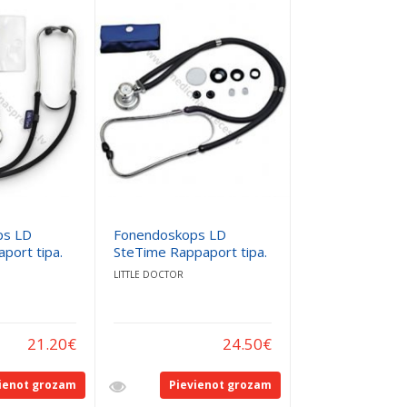
ps LD
Fonendoskops LD
port tipa.
SteTime Rappaport tipa.
LITTLE DOCTOR
21.20
€
24.50
€
ienot grozam
Pievienot grozam