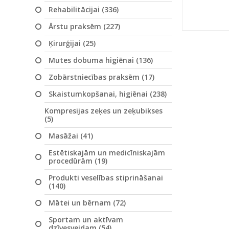
Rehabilitācijai (336)
Ārstu praksēm (227)
Ķirurģijai (25)
Mutes dobuma higiēnai (136)
Zobārstniecības praksēm (17)
Skaistumkopšanai, higiēnai (238)
Kompresijas zeķes un zeķubikses
(5)
Masāžai (41)
Estētiskajām un medicīniskajām
procedūrām (19)
Produkti veselības stiprināšanai
(140)
Mātei un bērnam (72)
Sportam un aktīvam
dzīvesveidam (54)