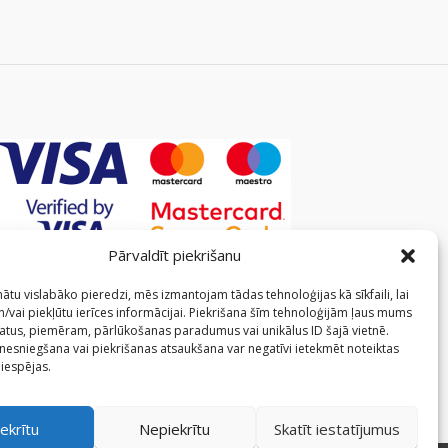
Pārvaldīt piekrišanu
ātu vislabāko pieredzi, mēs izmantojam tādas tehnoloģijas kā sīkfaili, lai
/vai piekļūtu ierīces informācijai. Piekrišana šīm tehnoloģijām ļaus mums
atus, piemēram, pārlūkošanas paradumus vai unikālus ID šajā vietnē.
 nesniegšana vai piekrišanas atsaukšana var negatīvi ietekmēt noteiktas
 iespējas.
ekrītu
Nepiekrītu
Skatīt iestatījumus