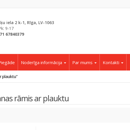
šķu iela 2 k-1, Rīga, LV-1063
Pk: 9-17
71 67840379
Piegāde
Noderīga informācija
Par mums
Kontakti
r plauktu”
anas rāmis ar plauktu