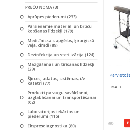
PREČU NOMA (3)
Aprūpes piederumi (233)
Pārsienamie materiāli un brūču
kopšanas līdzekļi (179)
Medicīniskais apģērbs, ķirurģiskā
veļa, cimdi (89)
Dezinfekcija un sterilizācija (124)
Mazgāšanas un tīrīšanas līdzekļi
(29)
Pārvietoš
Šļirces, adatas, sistēmas, i/v
katetri (77)
TIMAGO
Produkti paraugu savākšanai,
uzglabāšanai un transportēšanai
(62)
Laboratorijas iekārtas un
piederumi (116)
P
Ekspresdiagnostika (80)