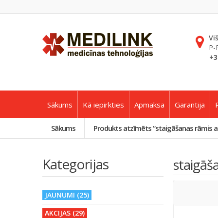
Vi
P-
+3
Sākums
Kā iepirkties
Apmaksa
Garantija
Sākums
Produkts atzīmēts “staigāšanas rāmis a
Kategorijas
staigāš
JAUNUMI (25)
AKCIJAS (29)