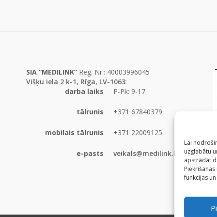
SIA “MEDILINK”
Reg. Nr.: 40003996045
Višķu iela 2 k-1, Rīga, LV-1063
:
darba laiks
P-Pk: 9-17
tālrunis
+371 67840379
mobilais tālrunis
+371 22009125
Lai nodrošin
uzglabātu un
e-pasts
veikals@medilink.lv
apstrādāt d
Piekrišanas
funkcijas un
Pi