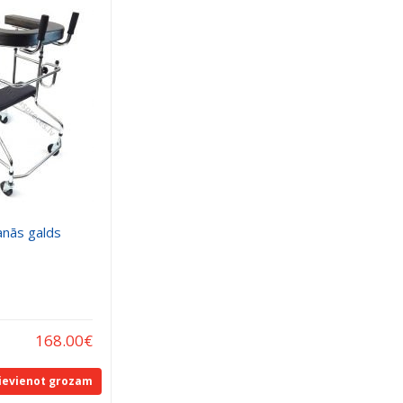
anās galds
168.00
€
ievienot grozam