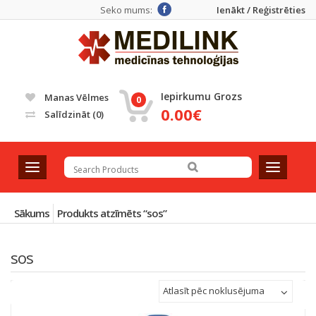
Seko mums:
Ienākt / Reģistrēties
Iepirkumu Grozs
Manas Vēlmes
0
0.00€
Salīdzināt
(0)
T
T
o
o
g
g
g
g
Sākums
Produkts atzīmēts “sos”
l
l
e
e
sos
n
n
a
a
v
v
Atlasīt pēc noklusējuma
i
i
g
g