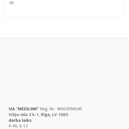
SIA “MEDILINK”
Reg. Nr.: 40003996045
Višķu iela 2 k-1, Rīga, LV-1063
:
darba laiks
P-Pk: 9-17