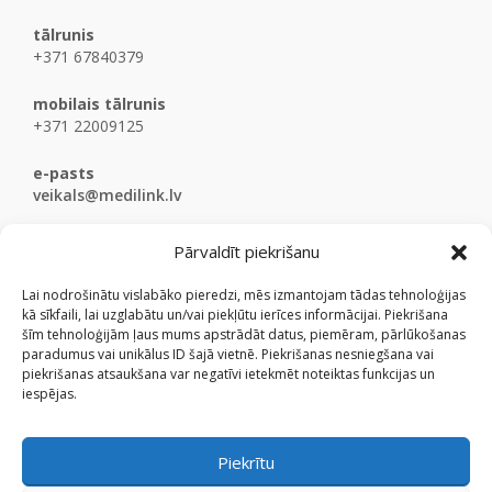
tālrunis
+371 67840379
mobilais tālrunis
+371 22009125
e-pasts
veikals@medilink.lv
Pārvaldīt piekrišanu
Lai nodrošinātu vislabāko pieredzi, mēs izmantojam tādas tehnoloģijas
kā sīkfaili, lai uzglabātu un/vai piekļūtu ierīces informācijai. Piekrišana
šīm tehnoloģijām ļaus mums apstrādāt datus, piemēram, pārlūkošanas
paradumus vai unikālus ID šajā vietnē. Piekrišanas nesniegšana vai
piekrišanas atsaukšana var negatīvi ietekmēt noteiktas funkcijas un
iespējas.
Piekrītu