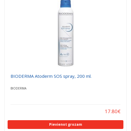
a
a
t
t
i
i
o
o
n
n
BIODERMA Atoderm SOS spray, 200 ml.
BIODERMA
17.80
€
Pievienot grozam