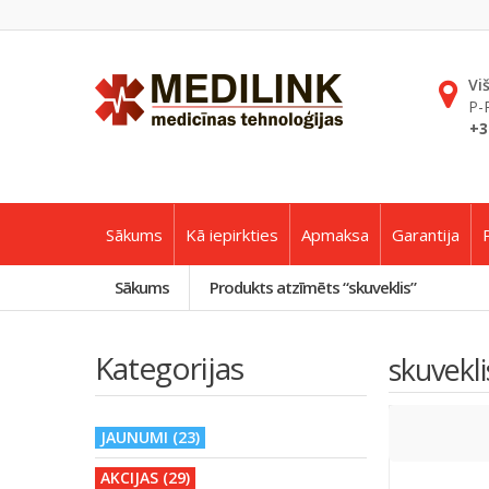
Vi
P-
+3
Sākums
Kā iepirkties
Apmaksa
Garantija
Sākums
Produkts atzīmēts “skuveklis”
Kategorijas
skuvekli
JAUNUMI (23)
AKCIJAS (29)