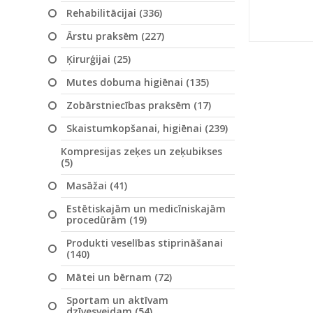
Rehabilitācijai (336)
Ārstu praksēm (227)
Ķirurģijai (25)
Mutes dobuma higiēnai (135)
Zobārstniecības praksēm (17)
Skaistumkopšanai, higiēnai (239)
Kompresijas zeķes un zeķubikses
(5)
Masāžai (41)
Estētiskajām un medicīniskajām
procedūrām (19)
Produkti veselības stiprināšanai
(140)
Mātei un bērnam (72)
Sportam un aktīvam
dzīvesveidam (54)