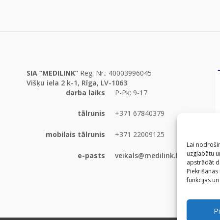
SIA “MEDILINK”
Reg. Nr.: 40003996045
Višķu iela 2 k-1, Rīga, LV-1063
:
darba laiks
P-Pk: 9-17
tālrunis
+371 67840379
mobilais tālrunis
+371 22009125
Lai nodrošin
uzglabātu un
e-pasts
veikals@medilink.lv
apstrādāt d
Piekrišanas
funkcijas un
Pi