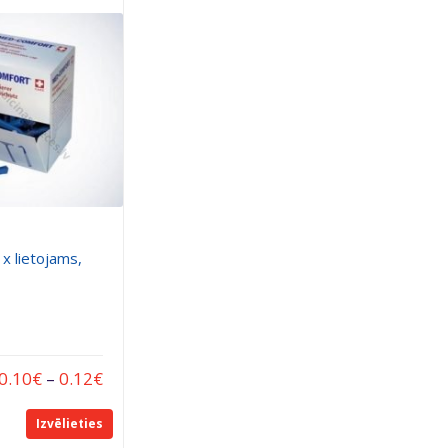
1x lietojams,
0.10
€
–
0.12
€
Izvēlieties