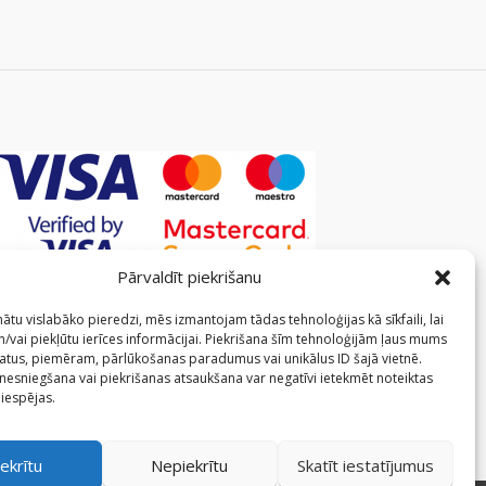
Pārvaldīt piekrišanu
ātu vislabāko pieredzi, mēs izmantojam tādas tehnoloģijas kā sīkfaili, lai
/vai piekļūtu ierīces informācijai. Piekrišana šīm tehnoloģijām ļaus mums
atus, piemēram, pārlūkošanas paradumus vai unikālus ID šajā vietnē.
 nesniegšana vai piekrišanas atsaukšana var negatīvi ietekmēt noteiktas
 iespējas.
ekrītu
Nepiekrītu
Skatīt iestatījumus