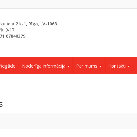
šķu iela 2 k-1, Rīga, LV-1063
Pk: 9-17
71 67840379
Piegāde
Noderīga informācija
Par mums
Kontakti
s