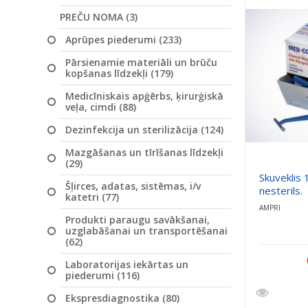
PREČU NOMA (3)
Aprūpes piederumi (233)
Pārsienamie materiāli un brūču
kopšanas līdzekļi (179)
Medicīniskais apģērbs, ķirurģiskā
veļa, cimdi (88)
Dezinfekcija un sterilizācija (124)
Mazgāšanas un tīrīšanas līdzekļi
(29)
Skuveklis 
Šļirces, adatas, sistēmas, i/v
nesterils.
katetri (77)
AMPRI
Produkti paraugu savākšanai,
uzglabāšanai un transportēšanai
(62)
Laboratorijas iekārtas un
piederumi (116)
Ekspresdiagnostika (80)