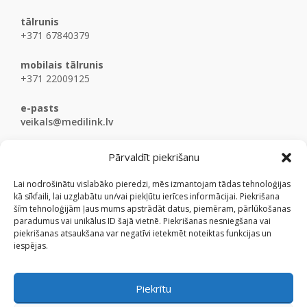
tālrunis
+371 67840379
mobilais tālrunis
+371 22009125
e-pasts
veikals@medilink.lv
Pārvaldīt piekrišanu
Lai nodrošinātu vislabāko pieredzi, mēs izmantojam tādas tehnoloģijas
kā sīkfaili, lai uzglabātu un/vai piekļūtu ierīces informācijai. Piekrišana
šīm tehnoloģijām ļaus mums apstrādāt datus, piemēram, pārlūkošanas
paradumus vai unikālus ID šajā vietnē. Piekrišanas nesniegšana vai
piekrišanas atsaukšana var negatīvi ietekmēt noteiktas funkcijas un
iespējas.
Piekrītu