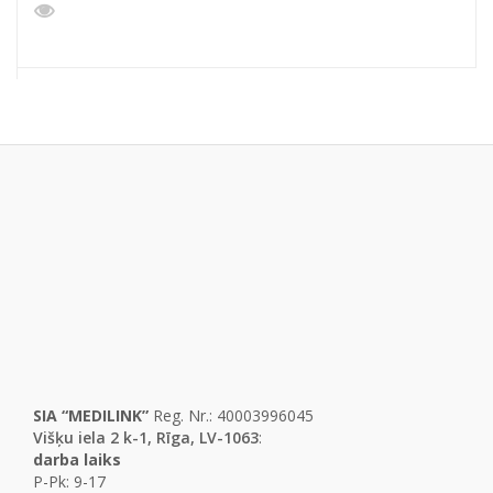
SIA “MEDILINK”
Reg. Nr.: 40003996045
Višķu iela 2 k-1, Rīga, LV-1063
:
darba laiks
P-Pk: 9-17