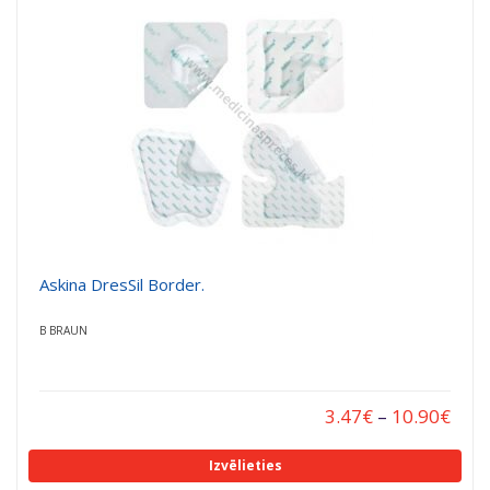
a
a
t
t
i
i
o
o
n
n
Askina DresSil Border.
B BRAUN
3.47
€
–
10.90
€
Izvēlieties