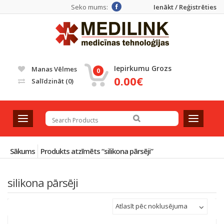
Seko mums:
Ienākt / Reģistrēties
Iepirkumu Grozs
Manas Vēlmes
0
0.00€
Salīdzināt
(0)
T
T
o
o
g
g
g
g
Sākums
Produkts atzīmēts “silikona pārsēji”
l
l
e
e
silikona pārsēji
n
n
a
a
v
v
Atlasīt pēc noklusējuma
i
i
g
g