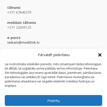
tālrunis
+371 67840379
mobilais tālrunis
+371 22009125
e-pasts
veikals@medilink.lv
Pārvaldīt piekrišanu
Lai nodrošinātu vislabāko pieredzi, mēs izmantojam tādas tehnoloģijas
kā sīkfaili, lai uzglabātu un/vai piekļūtu ierīces informācijai. Piekrišana
šīm tehnoloģijām ļaus mums apstrādāt datus, piemēram, pārlūkošanas
paradumus vai unikālus ID šajā vietnē. Piekrišanas nesniegšana vai
piekrišanas atsaukšana var negatīvi ietekmēt noteiktas funkcijas un
iespējas.
Piekrītu