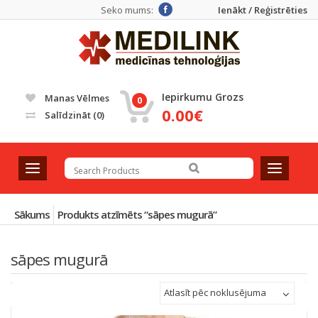
Seko mums:
Ienākt / Reģistrēties
Iepirkumu Grozs
Manas Vēlmes
0
0.00€
Salīdzināt
(0)
T
T
o
o
g
g
g
g
Sākums
Produkts atzīmēts “sāpes mugurā”
l
l
e
e
sāpes mugurā
n
n
a
a
v
v
Atlasīt pēc noklusējuma
i
i
g
g