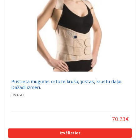
a
a
t
t
i
i
o
o
n
n
Puscietā muguras ortoze krūšu, jostas, krustu daļai.
Dažādi izmēri.
TIMAGO
70.23
€
Izvēlieties