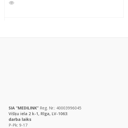
SIA “MEDILINK”
Reg. Nr.: 40003996045
Višķu iela 2 k-1, Rīga, LV-1063
:
darba laiks
P-Pk: 9-17