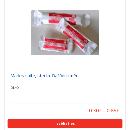
a
a
t
t
i
i
o
o
n
n
Marles saite, sterila. Dažādi izmēri.
OLKO
0.30
€
–
0.85
€
Izvēlieties