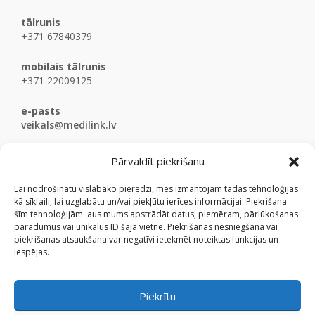
tālrunis
+371 67840379
mobilais tālrunis
+371 22009125
e-pasts
veikals@medilink.lv
Pārvaldīt piekrišanu
Lai nodrošinātu vislabāko pieredzi, mēs izmantojam tādas tehnoloģijas
kā sīkfaili, lai uzglabātu un/vai piekļūtu ierīces informācijai. Piekrišana
šīm tehnoloģijām ļaus mums apstrādāt datus, piemēram, pārlūkošanas
paradumus vai unikālus ID šajā vietnē. Piekrišanas nesniegšana vai
piekrišanas atsaukšana var negatīvi ietekmēt noteiktas funkcijas un
iespējas.
Piekrītu