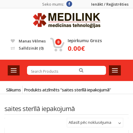
Seko mums:
Ienākt / Reģistrēties
Iepirkumu Grozs
Manas Vēlmes
0
0.00€
Salīdzināt
(0)
T
T
o
o
g
g
g
g
Sākums
Produkts atzīmēts “saites sterīlā iepakojumā”
l
l
e
e
saites sterīlā iepakojumā
n
n
a
a
v
v
Atlasīt pēc noklusējuma
i
i
g
g