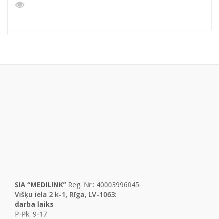
SIA “MEDILINK”
Reg. Nr.: 40003996045
Višķu iela 2 k-1, Rīga, LV-1063
:
darba laiks
P-Pk: 9-17