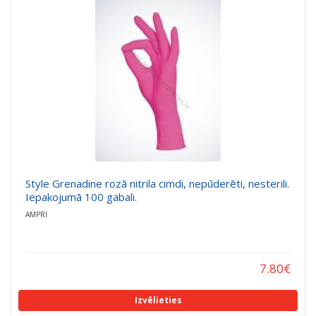
a
a
t
t
i
i
o
o
n
n
Style Grenadine rozā nitrila cimdi, nepūderēti, nesterili.
Iepakojumā 100 gabali.
AMPRI
7.80
€
Izvēlieties