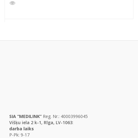
SIA “MEDILINK”
Reg. Nr.: 40003996045
Višķu iela 2 k-1, Rīga, LV-1063
:
darba laiks
P-Pk: 9-17