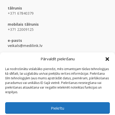
tālrunis
+371 67840379
mobilais tālrunis
+371 22009125
e-pasts
veikals@medilink.lv
Pārvaldīt piekrišanu
Lai nodrošinātu vislabāko pieredzi, mēs izmantojam tādas tehnoloģijas
kā sīkfaili, lai uzglabātu un/vai piekļūtu ierīces informācijai. Piekrišana
šīm tehnoloģijām ļaus mums apstrādāt datus, piemēram, pārlūkošanas
paradumus vai unikālus ID šajā vietnē. Piekrišanas nesniegšana vai
piekrišanas atsaukšana var negatīvi ietekmēt noteiktas funkcijas un
iespējas.
Piekrītu