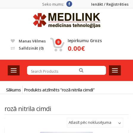
Seko mums:
Ienākt / Reģistrēties
Iepirkumu Grozs
Manas Vēlmes
0
0.00€
Salīdzināt
(0)
T
T
o
o
g
g
g
g
Sākums
Produkts atzīmēts “rozā nitrila cimdi”
l
l
e
e
rozā nitrila cimdi
n
n
a
a
v
v
Atlasīt pēc noklusējuma
i
i
g
g