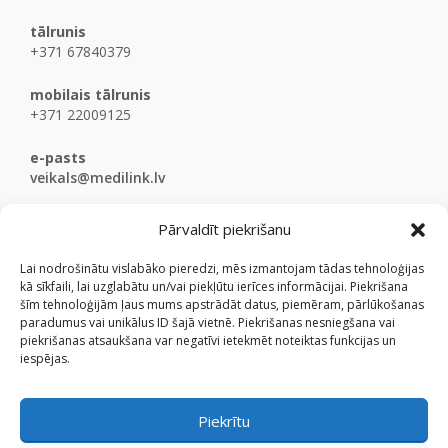
tālrunis
+371 67840379
mobilais tālrunis
+371 22009125
e-pasts
veikals@medilink.lv
Pārvaldīt piekrišanu
Lai nodrošinātu vislabāko pieredzi, mēs izmantojam tādas tehnoloģijas
kā sīkfaili, lai uzglabātu un/vai piekļūtu ierīces informācijai. Piekrišana
šīm tehnoloģijām ļaus mums apstrādāt datus, piemēram, pārlūkošanas
paradumus vai unikālus ID šajā vietnē. Piekrišanas nesniegšana vai
piekrišanas atsaukšana var negatīvi ietekmēt noteiktas funkcijas un
iespējas.
Piekrītu