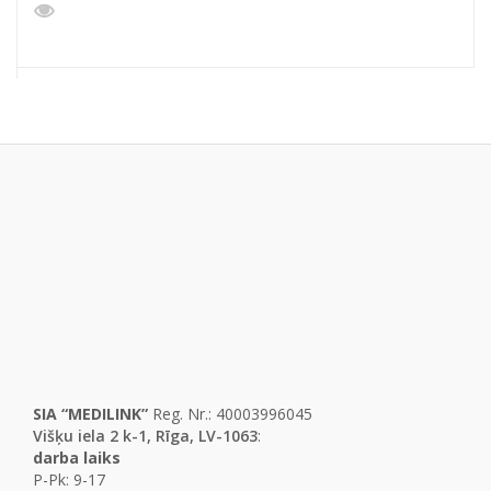
SIA “MEDILINK”
Reg. Nr.: 40003996045
Višķu iela 2 k-1, Rīga, LV-1063
:
darba laiks
P-Pk: 9-17