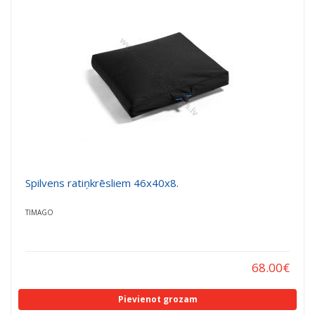
a
a
t
t
i
i
o
o
n
n
Spilvens ratiņkrēsliem 46x40x8.
TIMAGO
68.00
€
Pievienot grozam