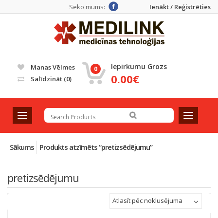
Seko mums:
Ienākt / Reģistrēties
Iepirkumu Grozs
Manas Vēlmes
0
0.00€
Salīdzināt
(0)
T
T
o
o
g
g
g
g
Sākums
Produkts atzīmēts “pretizsēdējumu”
l
l
e
e
pretizsēdējumu
n
n
a
a
v
v
Atlasīt pēc noklusējuma
i
i
g
g