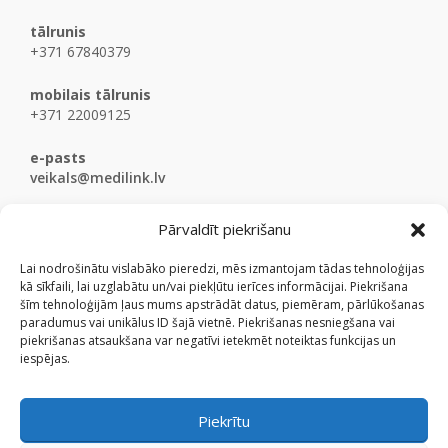
tālrunis
+371 67840379
mobilais tālrunis
+371 22009125
e-pasts
veikals@medilink.lv
Pārvaldīt piekrišanu
Lai nodrošinātu vislabāko pieredzi, mēs izmantojam tādas tehnoloģijas
kā sīkfaili, lai uzglabātu un/vai piekļūtu ierīces informācijai. Piekrišana
šīm tehnoloģijām ļaus mums apstrādāt datus, piemēram, pārlūkošanas
paradumus vai unikālus ID šajā vietnē. Piekrišanas nesniegšana vai
piekrišanas atsaukšana var negatīvi ietekmēt noteiktas funkcijas un
iespējas.
Piekrītu