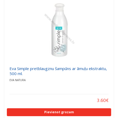
a
a
t
t
i
i
o
o
n
n
Eva Simple pretblaugznu šampūns ar āmuļu ekstraktu,
500 ml.
EVA NATURA
3.60
€
Pievienot grozam