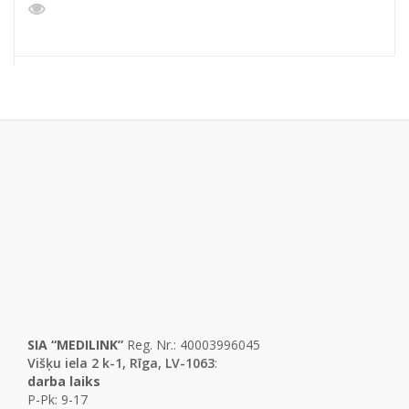
SIA “MEDILINK”
Reg. Nr.: 40003996045
Višķu iela 2 k-1, Rīga, LV-1063
:
darba laiks
P-Pk: 9-17