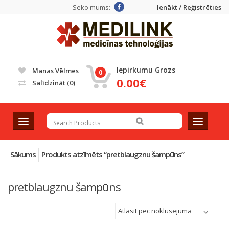
Seko mums:
Ienākt / Reģistrēties
Iepirkumu Grozs
Manas Vēlmes
0
0.00€
Salīdzināt
(0)
T
T
o
o
g
g
g
g
Sākums
Produkts atzīmēts “pretblaugznu šampūns”
l
l
e
e
pretblaugznu šampūns
n
n
a
a
v
v
Atlasīt pēc noklusējuma
i
i
g
g