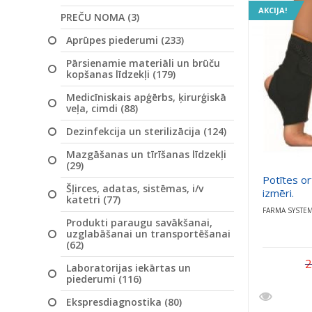
AKCIJA!
PREČU NOMA (3)
Aprūpes piederumi (233)
Pārsienamie materiāli un brūču
kopšanas līdzekļi (179)
Medicīniskais apģērbs, ķirurģiskā
veļa, cimdi (88)
Dezinfekcija un sterilizācija (124)
Mazgāšanas un tīrīšanas līdzekļi
(29)
Potītes or
Šļirces, adatas, sistēmas, i/v
izmēri.
katetri (77)
FARMA SYSTE
Produkti paraugu savākšanai,
uzglabāšanai un transportēšanai
(62)
2
Laboratorijas iekārtas un
piederumi (116)
Ekspresdiagnostika (80)