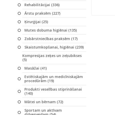
Rehabilitācijai (336)
Ārstu praksēm (227)
Ķirurģijai (25)
Mutes dobuma higiēnai (135)
Zobārstniecības praksēm (17)
Skaistumkopšanai, higiēnai (239)
Kompresijas zeķes un zeķubikses
(5)
Masāžai (41)
Estētiskajām un medicīniskajām
procedūrām (19)
Produkti veselības stiprināšanai
(140)
Mātei un bērnam (72)
Sportam un aktīvam
dzīvesveidam (54)