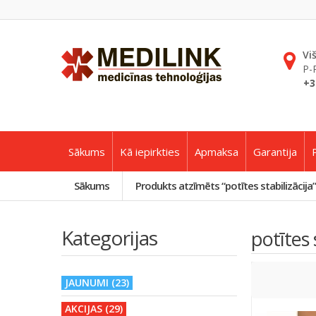
Vi
P-
+3
Sākums
Kā iepirkties
Apmaksa
Garantija
Sākums
Produkts atzīmēts “potītes stabilizācija”
Kategorijas
potītes 
JAUNUMI (23)
AKCIJAS (29)