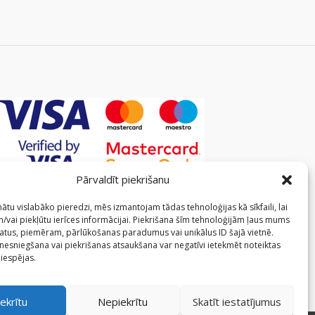
Pārvaldīt piekrišanu
ātu vislabāko pieredzi, mēs izmantojam tādas tehnoloģijas kā sīkfaili, lai
/vai piekļūtu ierīces informācijai. Piekrišana šīm tehnoloģijām ļaus mums
atus, piemēram, pārlūkošanas paradumus vai unikālus ID šajā vietnē.
 nesniegšana vai piekrišanas atsaukšana var negatīvi ietekmēt noteiktas
 iespējas.
ekrītu
Nepiekrītu
Skatīt iestatījumus