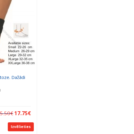
toze. Dažādi
M
5.50
€
17.75
€
Izvēlieties