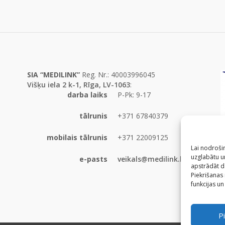
SIA “MEDILINK”
Reg. Nr.: 40003996045
Višķu iela 2 k-1, Rīga, LV-1063
:
darba laiks
P-Pk: 9-17
tālrunis
+371 67840379
mobilais tālrunis
+371 22009125
Lai nodrošin
uzglabātu un
e-pasts
veikals@medilink.lv
apstrādāt d
Piekrišanas
funkcijas un
Pi