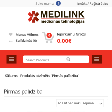
Seko mums:
Ienākt / Reģistrēties
Iepirkumu Grozs
Manas Vēlmes
0
0.00€
Salīdzināt
(0)
T
T
o
o
g
g
g
g
Sākums
Produkts atzīmēts “Pirmās palīdzība”
l
l
e
e
Pirmās palīdzība
n
n
a
a
v
v
Atlasīt pēc noklusējuma
i
i
g
g