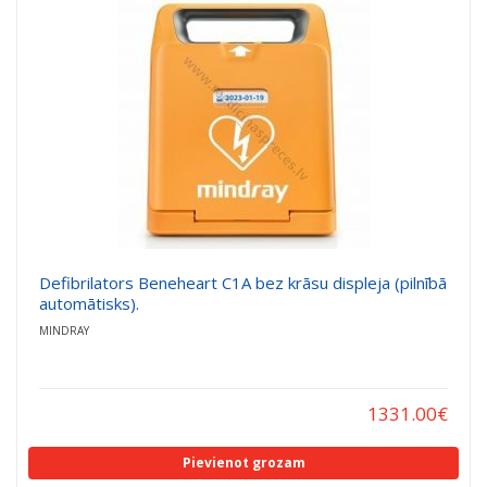
a
a
t
t
i
i
o
o
n
n
Defibrilators Beneheart C1A bez krāsu displeja (pilnībā
automātisks).
MINDRAY
1331.00
€
Pievienot grozam