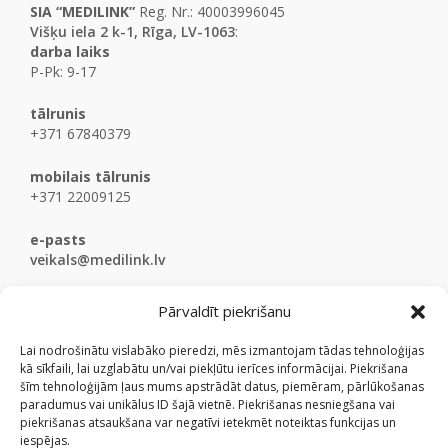
SIA “MEDILINK”
Reg. Nr.: 40003996045
Višķu iela 2 k-1, Rīga, LV-1063
:
darba laiks
P-Pk: 9-17
tālrunis
+371 67840379
mobilais tālrunis
+371 22009125
e-pasts
veikals@medilink.lv
Pārvaldīt piekrišanu
Lai nodrošinātu vislabāko pieredzi, mēs izmantojam tādas tehnoloģijas
kā sīkfaili, lai uzglabātu un/vai piekļūtu ierīces informācijai. Piekrišana
šīm tehnoloģijām ļaus mums apstrādāt datus, piemēram, pārlūkošanas
paradumus vai unikālus ID šajā vietnē. Piekrišanas nesniegšana vai
piekrišanas atsaukšana var negatīvi ietekmēt noteiktas funkcijas un
iespējas.