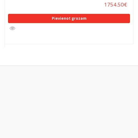
1754.50
€
Pievienot grozam