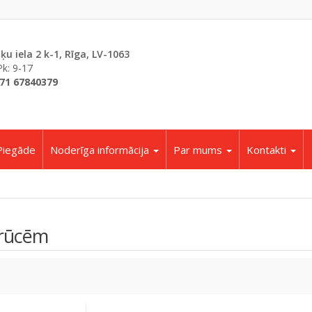
šķu iela 2 k-1, Rīga, LV-1063
Pk: 9-17
71 67840379
Piegāde
Noderīga informācija
Par mums
Kontakti
brūcēm