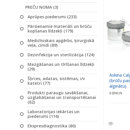
PREČU NOMA (3)
Aprūpes piederumi (233)
Pārsienamie materiāli un brūču
kopšanas līdzekļi (179)
Medicīniskais apģērbs, ķirurģiskā
veļa, cimdi (89)
Dezinfekcija un sterilizācija (124)
Mazgāšanas un tīrīšanas līdzekļi
(29)
Askina Cal
Šļirces, adatas, sistēmas, i/v
(brūču pa
katetri (77)
alginātu).
Produkti paraugu savākšanai,
B BRAUN
uzglabāšanai un transportēšanai
(62)
Laboratorijas iekārtas un
piederumi (116)
Ekspresdiagnostika (80)