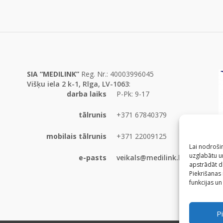
SIA “MEDILINK”
Reg. Nr.: 40003996045
Višķu iela 2 k-1, Rīga, LV-1063
:
darba laiks
P-Pk: 9-17
tālrunis
+371 67840379
mobilais tālrunis
+371 22009125
Lai nodrošin
uzglabātu un
e-pasts
veikals@medilink.lv
apstrādāt d
Piekrišanas
funkcijas un
Pi