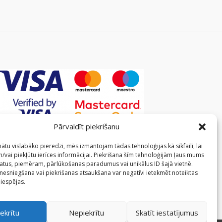
Pārvaldīt piekrišanu
ātu vislabāko pieredzi, mēs izmantojam tādas tehnoloģijas kā sīkfaili, lai
/vai piekļūtu ierīces informācijai. Piekrišana šīm tehnoloģijām ļaus mums
atus, piemēram, pārlūkošanas paradumus vai unikālus ID šajā vietnē.
 nesniegšana vai piekrišanas atsaukšana var negatīvi ietekmēt noteiktas
 iespējas.
ekrītu
Nepiekrītu
Skatīt iestatījumus