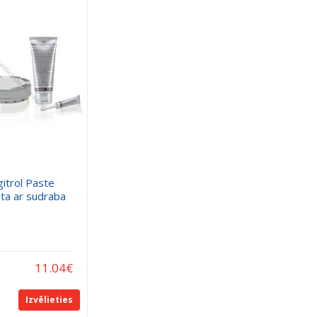
gitrol Paste
sta ar sudraba
11.04
€
Izvēlieties