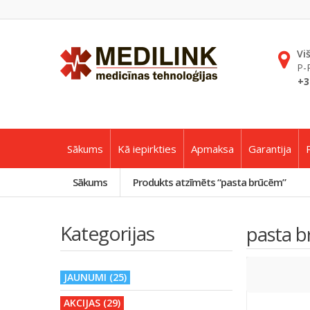
Vi
P-
+3
Sākums
Kā iepirkties
Apmaksa
Garantija
Sākums
Produkts atzīmēts “pasta brūcēm”
Kategorijas
pasta 
JAUNUMI (25)
AKCIJAS (29)