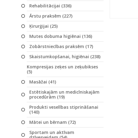
Rehabilitācijai (336)
Ārstu praksēm (227)
Ķirurģijai (25)
Mutes dobuma higiēnai (136)
Zobārstniecības praksēm (17)
Skaistumkopšanai, higiēnai (238)
Kompresijas zeķes un zeķubikses
(5)
Masāžai (41)
Estētiskajām un medicīniskajām
procedūrām (19)
Produkti veselības stiprināšanai
(140)
Mātei un bērnam (72)
Sportam un aktīvam
dzīvesveidam (54)