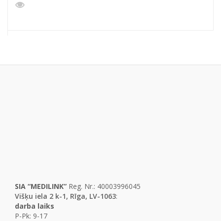
SIA “MEDILINK”
Reg. Nr.: 40003996045
Višķu iela 2 k-1, Rīga, LV-1063
:
darba laiks
P-Pk: 9-17