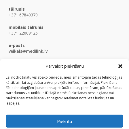
tālrunis
+371 67840379
mobilais tālrunis
+371 22009125
e-pasts
veikals@medilink.lv
Pārvaldīt piekrišanu
Lai nodrošinātu vislabāko pieredzi, mēs izmantojam tādas tehnoloģijas
kā sīkfaili, lai uzglabātu un/vai piekļūtu ierīces informācijai. Piekrišana
šīm tehnoloģijām ļaus mums apstrādāt datus, piemēram, pārlūkošanas
paradumus vai unikālus ID šajā vietnē. Piekrišanas nesniegšana vai
piekrišanas atsaukšana var negatīvi ietekmēt noteiktas funkcijas un
iespējas.
Piekrītu