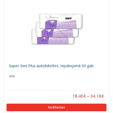
a
a
t
t
i
i
o
o
n
n
Super Seni Plus autiņbiksītes. Iepakojumā 30 gab.
SENI
18.46
€
–
34.18
€
Izvēlieties