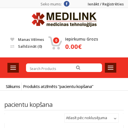
Seko mums:
Ienākt / Reģistrēties
Iepirkumu Grozs
Manas Vēlmes
0
0.00€
Salīdzināt
(0)
T
T
o
o
g
g
g
g
Sākums
Produkts atzīmēts “pacientu kopšana”
l
l
e
e
pacientu kopšana
n
n
a
a
v
v
Atlasīt pēc noklusējuma
i
i
g
g