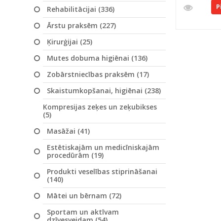
P
Rehabilitācijai (336)
Ārstu praksēm (227)
Ķirurģijai (25)
Mutes dobuma higiēnai (136)
Zobārstniecības praksēm (17)
Skaistumkopšanai, higiēnai (238)
Kompresijas zeķes un zeķubikses
(5)
Masāžai (41)
Estētiskajām un medicīniskajām
procedūrām (19)
Produkti veselības stiprināšanai
(140)
Mātei un bērnam (72)
Sportam un aktīvam
dzīvesveidam (54)