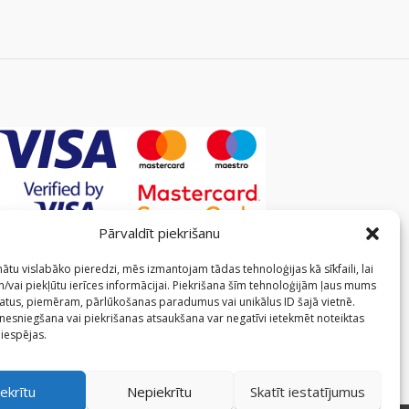
Pārvaldīt piekrišanu
ātu vislabāko pieredzi, mēs izmantojam tādas tehnoloģijas kā sīkfaili, lai
/vai piekļūtu ierīces informācijai. Piekrišana šīm tehnoloģijām ļaus mums
atus, piemēram, pārlūkošanas paradumus vai unikālus ID šajā vietnē.
 nesniegšana vai piekrišanas atsaukšana var negatīvi ietekmēt noteiktas
 iespējas.
ekrītu
Nepiekrītu
Skatīt iestatījumus