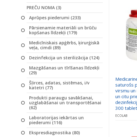
PREČU NOMA (3)
Aprūpes piederumi (233)
Pārsienamie materiāli un brūču
kopšanas līdzekļi (179)
Medicīniskais apģērbs, ķirurģiskā
veļa, cimdi (89)
Dezinfekcija un sterilizācija (124)
Mazgāšanas un tīrīšanas līdzekļi
(29)
Medicarine
Šļirces, adatas, sistēmas, i/v
saturošs 
katetri (77)
virsmu un
un citu pr
Produkti paraugu savākšanai,
dezinfekci
uzglabāšanai un transportēšanai
(62)
300 tablet
ECOLAB
Laboratorijas iekārtas un
piederumi (116)
Ekspresdiagnostika (80)