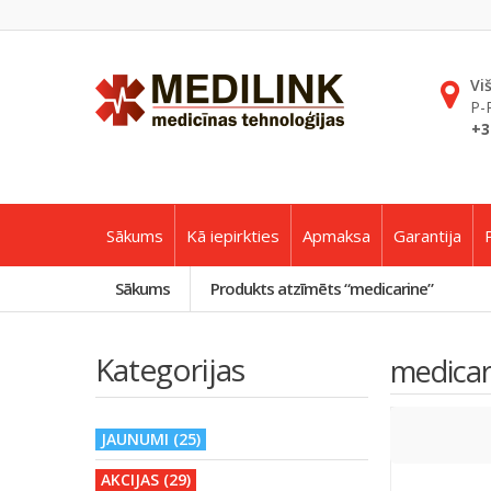
Vi
P-
+3
Sākums
Kā iepirkties
Apmaksa
Garantija
Sākums
Produkts atzīmēts “medicarine”
Kategorijas
medicar
JAUNUMI (25)
AKCIJAS (29)