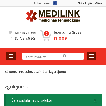
Seko mums:
Ienākt / Reģistrēties
Iepirkumu Grozs
Manas Vēlmes
0
0.00€
Salīdzināt
(0)
T
T
o
o
g
g
g
g
Sākums
Produkts atzīmēts “izgulējumu”
l
l
e
e
izgulējumu
n
n
a
a
v
v
×
Šajā sadaļā nav produktu
i
i
g
g