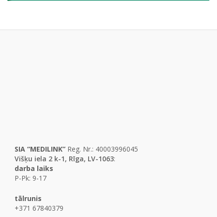
a
a
t
t
i
i
o
o
n
n
SIA “MEDILINK”
Reg. Nr.: 40003996045
Višķu iela 2 k-1, Rīga, LV-1063
:
darba laiks
P-Pk: 9-17
tālrunis
+371 67840379