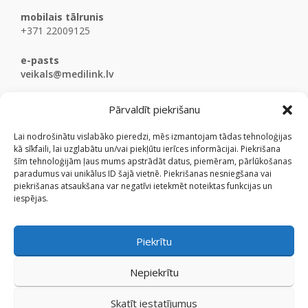
mobilais tālrunis
+371 22009125
e-pasts
veikals@medilink.lv
Pārvaldīt piekrišanu
Lai nodrošinātu vislabāko pieredzi, mēs izmantojam tādas tehnoloģijas
kā sīkfaili, lai uzglabātu un/vai piekļūtu ierīces informācijai. Piekrišana
šīm tehnoloģijām ļaus mums apstrādāt datus, piemēram, pārlūkošanas
paradumus vai unikālus ID šajā vietnē. Piekrišanas nesniegšana vai
piekrišanas atsaukšana var negatīvi ietekmēt noteiktas funkcijas un
iespējas.
Piekrītu
Nepiekrītu
Skatīt iestatījumus
© Medicinaspreces.lv 2009 - 2026.