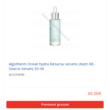
a
a
t
t
i
i
o
o
n
n
Algotherm Ocean hydra Resursu serums (Nutri RE-
Source Serum) 30 ml.
ALGOTHERM
65.00
€
Pievienot grozam