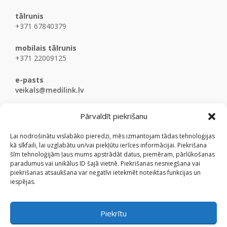
tālrunis
+371 67840379
mobilais tālrunis
+371 22009125
e-pasts
veikals@medilink.lv
Pārvaldīt piekrišanu
Lai nodrošinātu vislabāko pieredzi, mēs izmantojam tādas tehnoloģijas
kā sīkfaili, lai uzglabātu un/vai piekļūtu ierīces informācijai. Piekrišana
šīm tehnoloģijām ļaus mums apstrādāt datus, piemēram, pārlūkošanas
paradumus vai unikālus ID šajā vietnē. Piekrišanas nesniegšana vai
piekrišanas atsaukšana var negatīvi ietekmēt noteiktas funkcijas un
iespējas.
Piekrītu