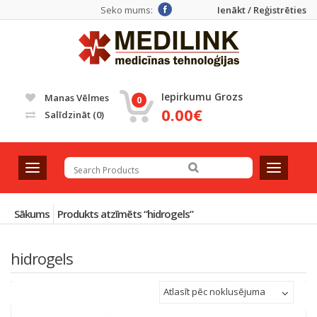
Seko mums:
Ienākt / Reģistrēties
Iepirkumu Grozs
Manas Vēlmes
0
0.00€
Salīdzināt
(0)
T
T
o
o
g
g
g
g
Sākums
Produkts atzīmēts “hidrogels”
l
l
e
e
hidrogels
n
n
a
a
v
v
Atlasīt pēc noklusējuma
i
i
g
g