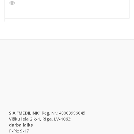
SIA “MEDILINK”
Reg. Nr.: 40003996045
Višķu iela 2 k-1, Rīga, LV-1063
:
darba laiks
P-Pk: 9-17