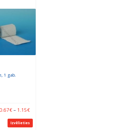
e, 1 gab.
0.67
€
–
1.15
€
Izvēlieties