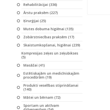
Rehabilitācijai (336)
Ārstu praksēm (227)
Ķirurģijai (25)
Mutes dobuma higiēnai (135)
Zobārstniecības praksēm (17)
Skaistumkopšanai, higiēnai (239)
Kompresijas zeķes un zeķubikses
(5)
Masāžai (41)
Estētiskajām un medicīniskajām
procedūrām (19)
Produkti veselības stiprināšanai
(140)
Mātei un bērnam (72)
Sportam un aktīvam
dzīvesveidam (54)