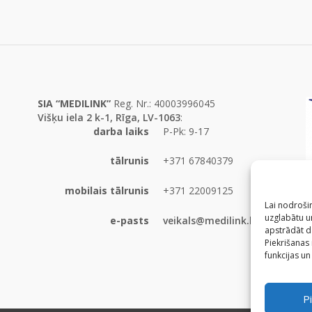
SIA “MEDILINK”
Reg. Nr.: 40003996045
Višķu iela 2 k-1, Rīga, LV-1063
:
darba laiks
P-Pk: 9-17
tālrunis
+371 67840379
mobilais tālrunis
+371 22009125
Lai nodrošin
uzglabātu un
e-pasts
veikals@medilink.lv
apstrādāt d
Piekrišanas
funkcijas un
Pi