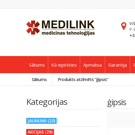
Vi
P-
+3
Sākums
Kā iepirkties
Apmaksa
Garantija
Sākums
Produkts atzīmēts “ģipsis”
Kategorijas
ģipsis
JAUNUMI (23)
AKCIJAS (29)