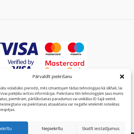
Pārvaldīt piekrišanu
ātu vislabāko pieredzi, mēs izmantojam tādas tehnoloģijas kā sīkfaili, lai
/vai piekļūtu ierīces informācijai. Piekrišana šīm tehnoloģijām ļaus mums
atus, piemēram, pārlūkošanas paradumus vai unikālus ID šajā vietnē.
 nesniegšana vai piekrišanas atsaukšana var negatīvi ietekmēt noteiktas
 iespējas.
ekrītu
Nepiekrītu
Skatīt iestatījumus