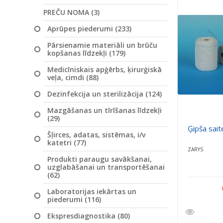
PREČU NOMA (3)
Aprūpes piederumi (233)
Pārsienamie materiāli un brūču
kopšanas līdzekļi (179)
Medicīniskais apģērbs, ķirurģiskā
veļa, cimdi (88)
Dezinfekcija un sterilizācija (124)
Mazgāšanas un tīrīšanas līdzekļi
(29)
Ģipša sait
Šļirces, adatas, sistēmas, i/v
katetri (77)
ZARYS
Produkti paraugu savākšanai,
uzglabāšanai un transportēšanai
(62)
Laboratorijas iekārtas un
piederumi (116)
Ekspresdiagnostika (80)