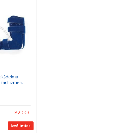
akšdelma
žādi izmēri.
82.00
€
Izvēlieties