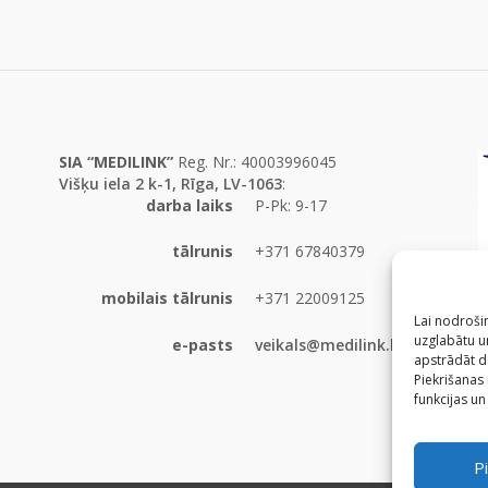
SIA “MEDILINK”
Reg. Nr.: 40003996045
Višķu iela 2 k-1, Rīga, LV-1063
:
darba laiks
P-Pk: 9-17
tālrunis
+371 67840379
mobilais tālrunis
+371 22009125
Lai nodrošin
uzglabātu un
e-pasts
veikals@medilink.lv
apstrādāt d
Piekrišanas
funkcijas un
Pi