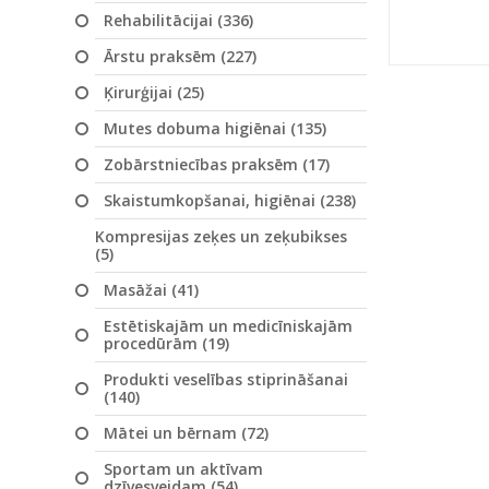
Rehabilitācijai (336)
Ārstu praksēm (227)
Ķirurģijai (25)
Mutes dobuma higiēnai (135)
Zobārstniecības praksēm (17)
Skaistumkopšanai, higiēnai (238)
Kompresijas zeķes un zeķubikses
(5)
Masāžai (41)
Estētiskajām un medicīniskajām
procedūrām (19)
Produkti veselības stiprināšanai
(140)
Mātei un bērnam (72)
Sportam un aktīvam
dzīvesveidam (54)