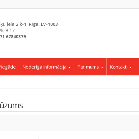
šķu iela 2 k-1, Rīga, LV-1063
Pk: 9-17
71 67840379
Piegāde
Noderīga informācija
Par mums
Kontakti
lūzums