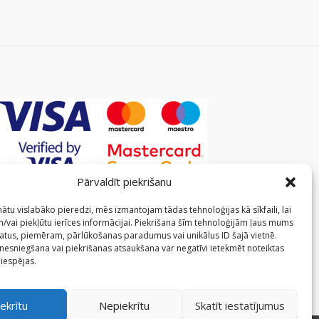
Pārvaldīt piekrišanu
ātu vislabāko pieredzi, mēs izmantojam tādas tehnoloģijas kā sīkfaili, lai
/vai piekļūtu ierīces informācijai. Piekrišana šīm tehnoloģijām ļaus mums
atus, piemēram, pārlūkošanas paradumus vai unikālus ID šajā vietnē.
 nesniegšana vai piekrišanas atsaukšana var negatīvi ietekmēt noteiktas
 iespējas.
ekrītu
Nepiekrītu
Skatīt iestatījumus