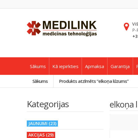
Vi
P-
+3
Sākums
Kā iepirkties
Apmaksa
Garantija
Sākums
Produkts atzīmēts “elkoņa lūzums”
Kategorijas
elkoņa 
JAUNUMI (23)
AKCIJAS (29)