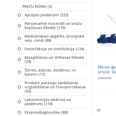
PREČU NOMA (3)
Aprūpes piederumi (233)
Pārsienamie materiāli un brūču
kopšanas līdzekļi (179)
Medicīniskais apģērbs, ķirurģiskā
veļa, cimdi (88)
Dezinfekcija un sterilizācija (124)
Mazgāšanas un tīrīšanas līdzekļi
(29)
Elkoņa-ap
Šļirces, adatas, sistēmas, i/v
ortoze. Da
katetri (77)
CHRISOFIX
Produkti paraugu savākšanai,
uzglabāšanai un transportēšanai
(62)
Laboratorijas iekārtas un
piederumi (116)
Ekspresdiagnostika (80)