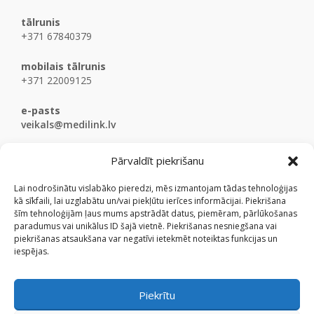
tālrunis
+371 67840379
mobilais tālrunis
+371 22009125
e-pasts
veikals@medilink.lv
Pārvaldīt piekrišanu
Lai nodrošinātu vislabāko pieredzi, mēs izmantojam tādas tehnoloģijas
kā sīkfaili, lai uzglabātu un/vai piekļūtu ierīces informācijai. Piekrišana
šīm tehnoloģijām ļaus mums apstrādāt datus, piemēram, pārlūkošanas
paradumus vai unikālus ID šajā vietnē. Piekrišanas nesniegšana vai
piekrišanas atsaukšana var negatīvi ietekmēt noteiktas funkcijas un
iespējas.
Piekrītu