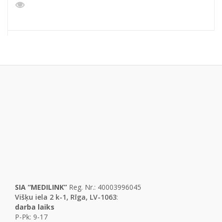
SIA “MEDILINK”
Reg. Nr.: 40003996045
Višķu iela 2 k-1, Rīga, LV-1063
:
darba laiks
P-Pk: 9-17