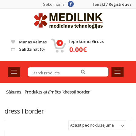
Seko mums:
Ienākt / Reģistrēties
Iepirkumu Grozs
Manas Vēlmes
0
0.00€
Salīdzināt
(0)
T
T
o
o
g
g
g
g
Sākums
Produkts atzīmēts “dressil border”
l
l
e
e
dressil border
n
n
a
a
v
v
Atlasīt pēc noklusējuma
i
i
g
g