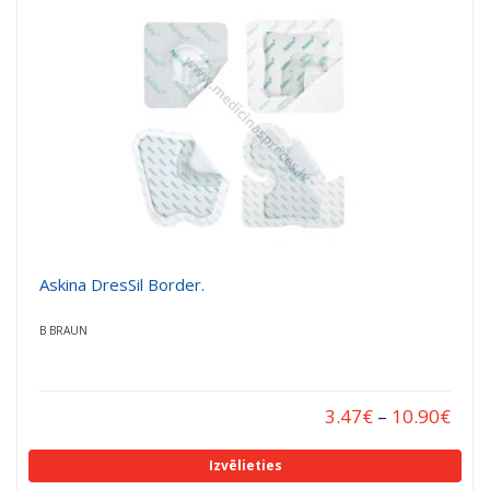
a
a
t
t
i
i
o
o
n
n
Askina DresSil Border.
B BRAUN
3.47
€
–
10.90
€
Izvēlieties