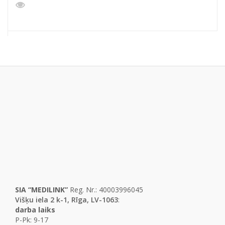
SIA “MEDILINK”
Reg. Nr.: 40003996045
Višķu iela 2 k-1, Rīga, LV-1063
:
darba laiks
P-Pk: 9-17