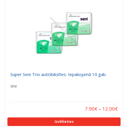
a
a
t
t
i
i
o
o
n
n
Super Seni Trio autiņbiksītes. Iepakojumā 10 gab.
SENI
7.90
€
–
12.00
€
Izvēlieties