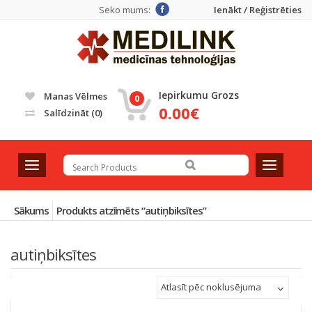
Seko mums:
Ienākt / Reģistrēties
Iepirkumu Grozs
Manas Vēlmes
0
0.00€
Salīdzināt
(0)
T
T
o
o
g
g
g
g
Sākums
Produkts atzīmēts “autiņbiksītes”
l
l
e
e
autiņbiksītes
n
n
a
a
v
v
Atlasīt pēc noklusējuma
i
i
g
g