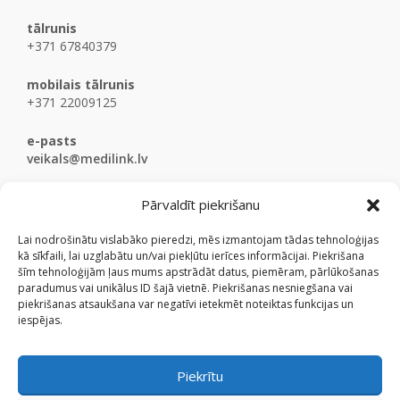
tālrunis
+371 67840379
mobilais tālrunis
+371 22009125
e-pasts
veikals@medilink.lv
Pārvaldīt piekrišanu
Lai nodrošinātu vislabāko pieredzi, mēs izmantojam tādas tehnoloģijas
kā sīkfaili, lai uzglabātu un/vai piekļūtu ierīces informācijai. Piekrišana
šīm tehnoloģijām ļaus mums apstrādāt datus, piemēram, pārlūkošanas
paradumus vai unikālus ID šajā vietnē. Piekrišanas nesniegšana vai
piekrišanas atsaukšana var negatīvi ietekmēt noteiktas funkcijas un
iespējas.
Piekrītu