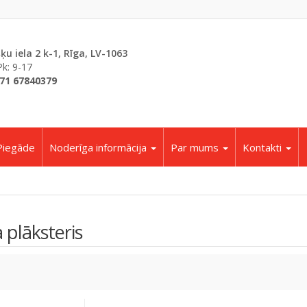
šķu iela 2 k-1, Rīga, LV-1063
Pk: 9-17
71 67840379
Piegāde
Noderīga informācija
Par mums
Kontakti
plāksteris