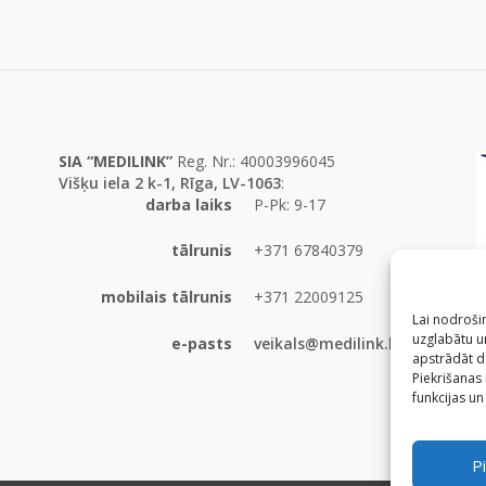
SIA “MEDILINK”
Reg. Nr.: 40003996045
Višķu iela 2 k-1, Rīga, LV-1063
:
darba laiks
P-Pk: 9-17
tālrunis
+371 67840379
mobilais tālrunis
+371 22009125
Lai nodrošin
uzglabātu un
e-pasts
veikals@medilink.lv
apstrādāt d
Piekrišanas
funkcijas un
Pi