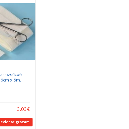
 ar uzsūcošu
, 6cm x 5m,
3.03
€
ievienot grozam