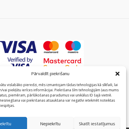
Pārvaldīt piekrišanu
ātu vislabāko pieredzi, mēs izmantojam tādas tehnoloģijas kā sīkfaili, lai
/vai piekļūtu ierīces informācijai. Piekrišana šīm tehnoloģijām ļaus mums
atus, piemēram, pārlūkošanas paradumus vai unikālus ID šajā vietnē.
 nesniegšana vai piekrišanas atsaukšana var negatīvi ietekmēt noteiktas
 iespējas.
ekrītu
Nepiekrītu
Skatīt iestatījumus