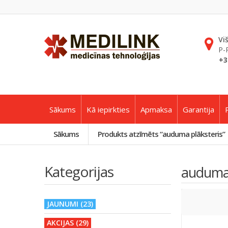
Vi
P-
+3
Sākums
Kā iepirkties
Apmaksa
Garantija
Sākums
Produkts atzīmēts “auduma plāksteris”
Kategorijas
auduma 
JAUNUMI (23)
AKCIJAS (29)