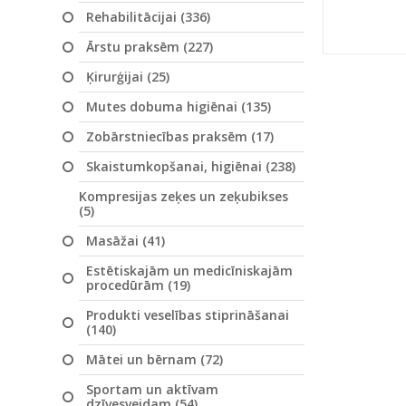
Rehabilitācijai (336)
Ārstu praksēm (227)
Ķirurģijai (25)
Mutes dobuma higiēnai (135)
Zobārstniecības praksēm (17)
Skaistumkopšanai, higiēnai (238)
Kompresijas zeķes un zeķubikses
(5)
Masāžai (41)
Estētiskajām un medicīniskajām
procedūrām (19)
Produkti veselības stiprināšanai
(140)
Mātei un bērnam (72)
Sportam un aktīvam
dzīvesveidam (54)