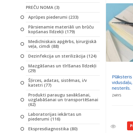
PREČU NOMA (3)
Aprūpes piederumi (233)
Pārsienamie materiāli un brūču
kopšanas līdzekļi (179)
Medicīniskais apģērbs, ķirurģiskā
veļa, cimdi (88)
Dezinfekcija un sterilizācija (124)
Mazgāšanas un tīrīšanas līdzekļi
(29)
Plāksteris
Šļirces, adatas, sistēmas, i/v
vidusdaļu
katetri (77)
nesterils.
Produkti paraugu savākšanai,
ZARYS
uzglabāšanai un transportēšanai
(62)
Laboratorijas iekārtas un
piederumi (116)
P
Ekspresdiagnostika (80)