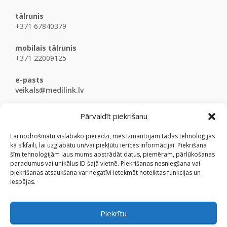
tālrunis
+371 67840379
mobilais tālrunis
+371 22009125
e-pasts
veikals@medilink.lv
Pārvaldīt piekrišanu
Lai nodrošinātu vislabāko pieredzi, mēs izmantojam tādas tehnoloģijas
kā sīkfaili, lai uzglabātu un/vai piekļūtu ierīces informācijai. Piekrišana
šīm tehnoloģijām ļaus mums apstrādāt datus, piemēram, pārlūkošanas
paradumus vai unikālus ID šajā vietnē. Piekrišanas nesniegšana vai
piekrišanas atsaukšana var negatīvi ietekmēt noteiktas funkcijas un
iespējas.
Piekrītu