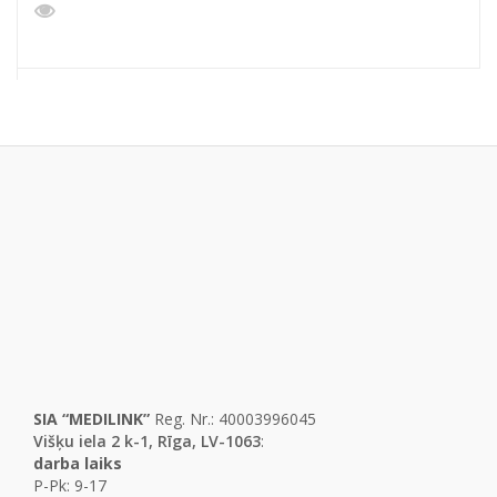
SIA “MEDILINK”
Reg. Nr.: 40003996045
Višķu iela 2 k-1, Rīga, LV-1063
:
darba laiks
P-Pk: 9-17