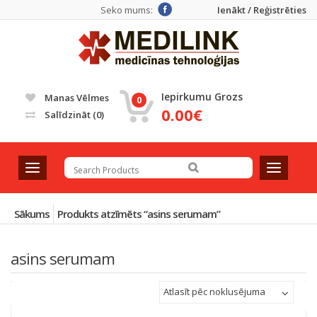
Seko mums:
Ienākt / Reģistrēties
Iepirkumu Grozs
Manas Vēlmes
0
0.00€
Salīdzināt
(0)
T
T
o
o
g
g
g
g
Sākums
Produkts atzīmēts “asins serumam”
l
l
e
e
asins serumam
n
n
a
a
v
v
Atlasīt pēc noklusējuma
i
i
g
g