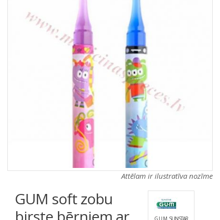
a
a
t
t
i
i
o
o
n
n
Attēlam ir ilustratīva nozīme
GUM soft zobu
birste bērniem ar
G.U.M. SUNSTAR