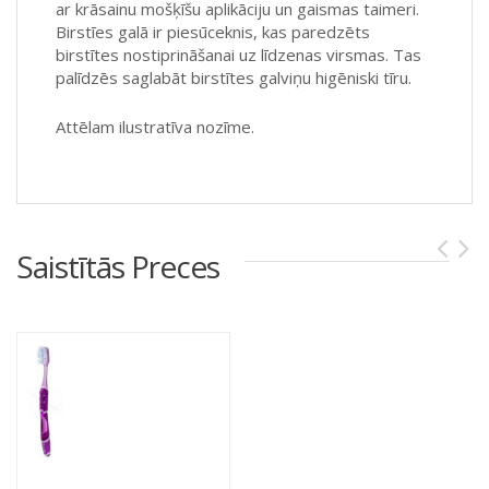
ar krāsainu mošķīšu aplikāciju un gaismas taimeri.
Birstīes galā ir piesūceknis, kas paredzēts
birstītes nostiprināšanai uz līdzenas virsmas. Tas
palīdzēs saglabāt birstītes galviņu higēniski tīru.
Attēlam ilustratīva nozīme.
Saistītās Preces