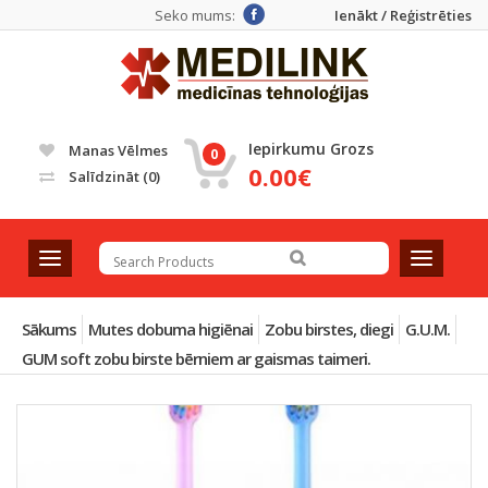
Seko mums:
Ienākt / Reģistrēties
Iepirkumu Grozs
Manas Vēlmes
0
0.00€
Salīdzināt
(0)
T
T
o
o
g
g
g
g
Sākums
Mutes dobuma higiēnai
Zobu birstes, diegi
G.U.M.
l
l
GUM soft zobu birste bērniem ar gaismas taimeri.
e
e
n
n
a
a
v
v
i
i
g
g