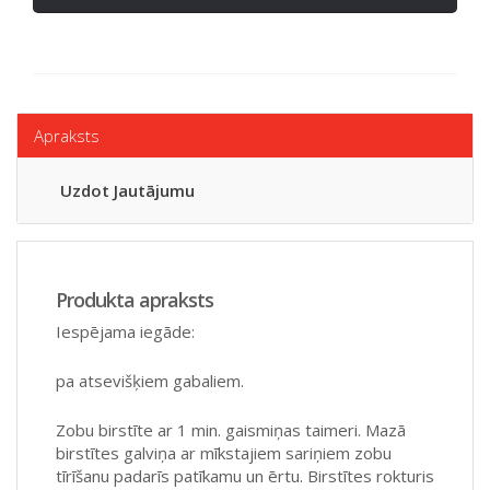
Apraksts
Uzdot Jautājumu
Produkta apraksts
Iespējama iegāde:
pa atsevišķiem gabaliem.
Zobu birstīte ar 1 min. gaismiņas taimeri. Mazā
birstītes galviņa ar mīkstajiem sariņiem zobu
tīrīšanu padarīs patīkamu un ērtu. Birstītes rokturis