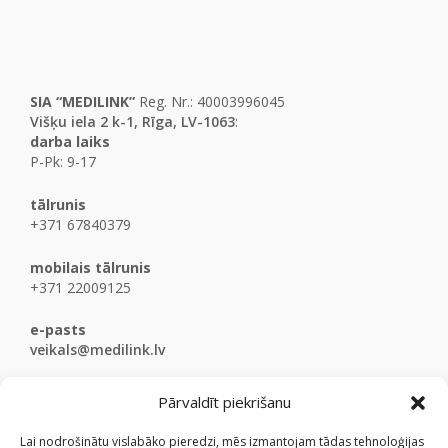
SIA “MEDILINK”
Reg. Nr.: 40003996045
Višķu iela 2 k-1, Rīga, LV-1063
:
darba laiks
P-Pk: 9-17
tālrunis
+371 67840379
mobilais tālrunis
+371 22009125
e-pasts
veikals@medilink.lv
Pārvaldīt piekrišanu
Lai nodrošinātu vislabāko pieredzi, mēs izmantojam tādas tehnoloģijas