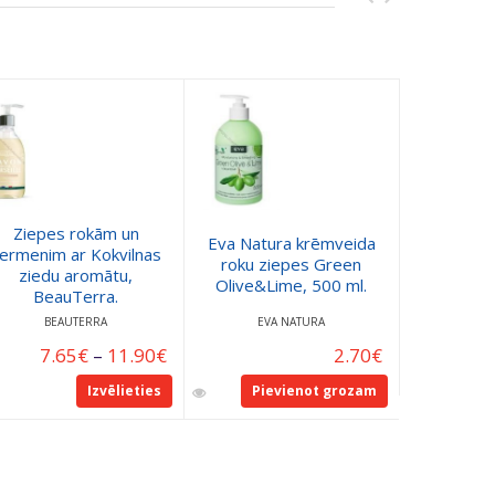
Ziepes rokām un
Eva Natura krēmveida
ermenim ar Kokvilnas
Šķidrās 
roku ziepes Green
ziedu aromātu,
A
Olive&Lime, 500 ml.
BeauTerra.
BEAUTERRA
EVA NATURA
7.65
€
–
11.90
€
2.70
€
Izvēlieties
Pievienot grozam