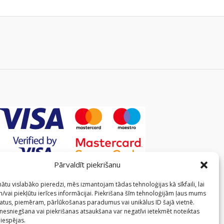
Pārvaldīt piekrišanu
ātu vislabāko pieredzi, mēs izmantojam tādas tehnoloģijas kā sīkfaili, lai
/vai piekļūtu ierīces informācijai. Piekrišana šīm tehnoloģijām ļaus mums
atus, piemēram, pārlūkošanas paradumus vai unikālus ID šajā vietnē.
 nesniegšana vai piekrišanas atsaukšana var negatīvi ietekmēt noteiktas
 iespējas.