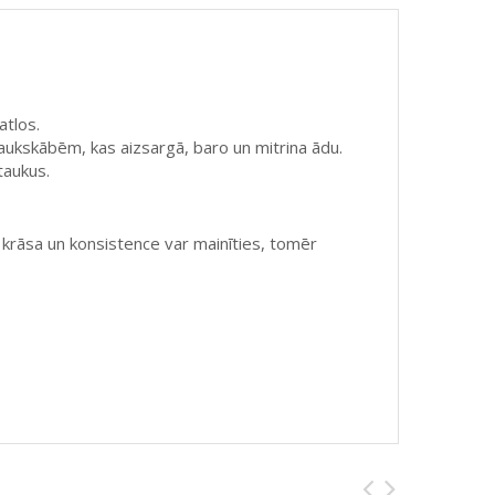
atlos.
taukskābēm, kas aizsargā, baro un mitrina ādu.
taukus.
 krāsa un konsistence var mainīties, tomēr