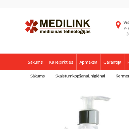
Vi
P-
+3
Sākums
Kā iepirkties
Apmaksa
Garantija
Sākums
Skaistumkopšanai, higiēnai
Ķermeņ