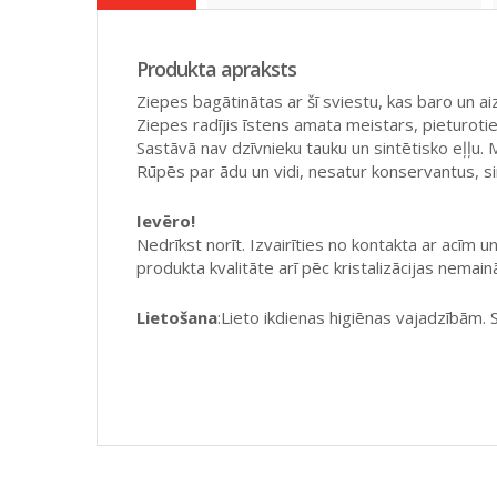
Produkta apraksts
Ziepes bagātinātas ar šī sviestu, kas baro un a
Ziepes radījis īstens amata meistars, pieturoti
Sastāvā nav dzīvnieku tauku un sintētisko eļļu.
Rūpēs par ādu un vidi, nesatur konservantus, si
Ievēro!
Nedrīkst norīt. Izvairīties no kontakta ar acī
produkta kvalitāte arī pēc kristalizācijas nemain
Lietošana
:Lieto ikdienas higiēnas vajadzībām. 