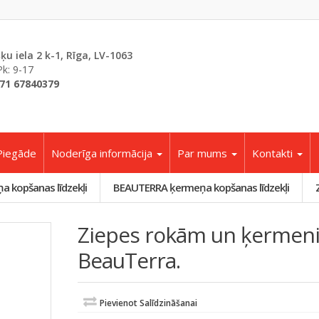
šķu iela 2 k-1, Rīga, LV-1063
Pk: 9-17
71 67840379
Piegāde
Noderīga informācija
Par mums
Kontakti
a kopšanas līdzekļi
BEAUTERRA ķermeņa kopšanas līdzekļi
Ziepes rokām un ķermenim
BeauTerra.
Pievienot Salīdzināšanai