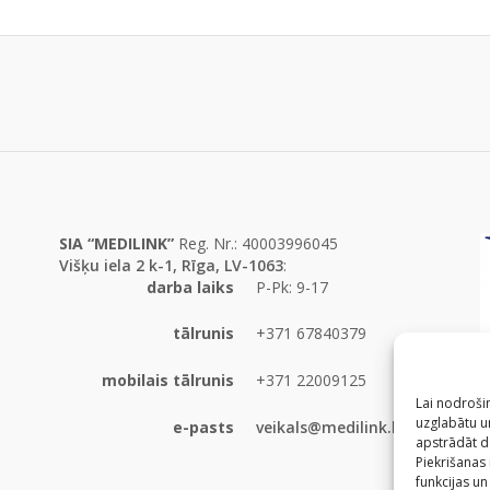
SIA “MEDILINK”
Reg. Nr.: 40003996045
Višķu iela 2 k-1, Rīga, LV-1063
:
darba laiks
P-Pk: 9-17
tālrunis
+371 67840379
mobilais tālrunis
+371 22009125
Lai nodrošin
uzglabātu un
e-pasts
veikals@medilink.lv
apstrādāt d
Piekrišanas
funkcijas un