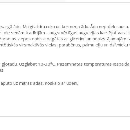
izsargā ādu. Maigi attīra roku un ķermeņa ādu. Āda nepaliek sausa.
es pie senām tradīcijām – augstvērtīgas augu eļļas karsējot vara k
 Marseļas ziepes dabiski bagātas ar glicerīnu un neaizstājamajām 
ntētiskās virsmaktīvās vielas, parabēnus, palmu eļļu un dzīvnieku 
m un gļotādu. Uzglabāt 10-30°C. Pazeminātas temperatūras iespaidā
ās.
Saputo uz mitras ādas, noskalo ar ūdeni.