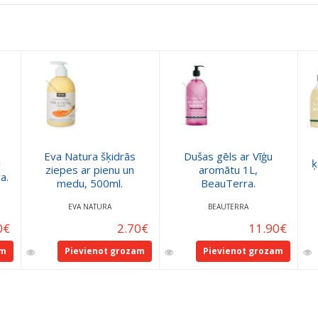
Eva Natura šķidrās
Dušas gēls ar Vīģu
i
ķ
ziepes ar pienu un
aromātu 1L,
a.
medu, 500ml.
BeauTerra.
EVA NATURA
BEAUTERRA
0
€
2.70
€
11.90
€
am
Pievienot grozam
Pievienot grozam