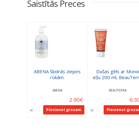
Saistītās Preces
ABENA šķidrās ziepes
Dušas gēls ar Mono
rokām.
eļļu 200 ml, BeauTerr
ABENA
BEAUTERRA
2.90
€
6.3
Pievienot grozam
Pievienot groz