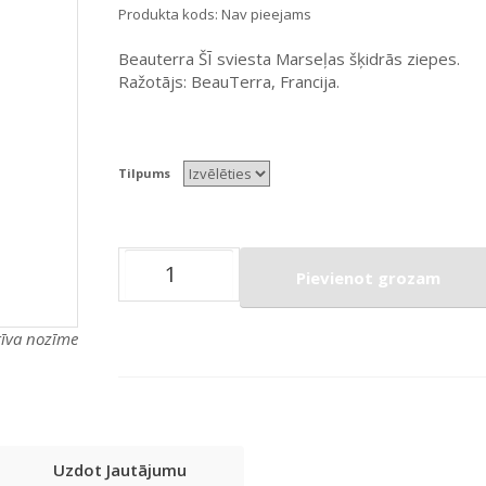
Produkta kods:
Nav pieejams
Beauterra ŠĪ sviesta Marseļas šķidrās ziepes.
Ražotājs: BeauTerra, Francija.
Tilpums
Pievienot grozam
atīva nozīme
Uzdot Jautājumu