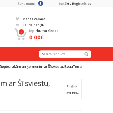
Seko mums:
Ienākt / Reģistrēties
Manas Vēlmes
Salīdzināt
(0)
Iepirkumu Grozs
0
0.00€
Ziepes rokām un ķermenim ar Šī sviestu, BeauTerra.
 ar Šī sviestu,
BEAUTERRA