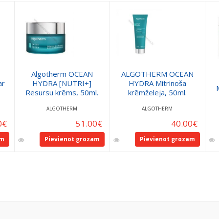
Algotherm OCEAN
ALGOTHERM OCEAN
ar
HYDRA [NUTRI+]
HYDRA Mitrinoša
Resursu krēms, 50ml.
krēmželeja, 50ml.
ALGOTHERM
ALGOTHERM
0
€
51.00
€
40.00
€
am
Pievienot grozam
Pievienot grozam