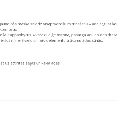
joša maska sniedz visaptverošu mitrināšanu – āda atgūst komfo
 komfortu.
šā Kappaphycus Alvarezii aļģe mitrina, pasargā ādu no dehidratāc
vēršot minerālvielu un mikroelementu trūkumu ādas šūnās.
āt uz attīrītas sejas un kakla ādas.