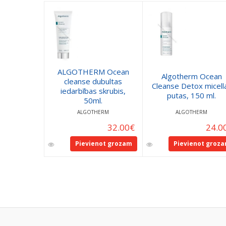
ALGOTHERM Ocean
Algotherm Ocean
cleanse dubultas
Cleanse Detox micell
iedarbības skrubis,
putas, 150 ml.
50ml.
ALGOTHERM
ALGOTHERM
32.00
€
24.0
Pievienot grozam
Pievienot groz