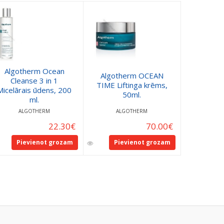
Algotherm Ocean
Algotherm OCEAN
ALGOTH
Cleanse 3 in 1
TIME Liftinga krēms,
EYE Serum
Micelārais ūdens, 200
50ml.
1
ml.
ALGOTHERM
ALGOTHERM
AL
22.30
€
70.00
€
Pievienot grozam
Pievienot grozam
Pie