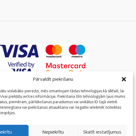
Pārvaldīt piekrišanu
ātu vislabāko pieredzi, mēs izmantojam tādas tehnoloģijas kā sīkfaili, lai
/vai piekļūtu ierīces informācijai. Piekrišana šīm tehnoloģijām ļaus mums
atus, piemēram, pārlūkošanas paradumus vai unikālus ID šajā vietnē.
 nesniegšana vai piekrišanas atsaukšana var negatīvi ietekmēt noteiktas
 iespējas.
ekrītu
Nepiekrītu
Skatīt iestatījumus