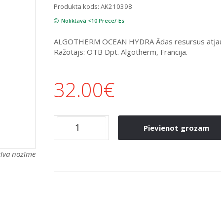
Produkta kods:
AK210398
Noliktavā <10 Prece/-Es
ALGOTHERM OCEAN HYDRA Ādas resursus atjaun
Ražotājs: OTB Dpt. Algotherm, Francija.
32.00
€
Pievienot grozam
atīva nozīme