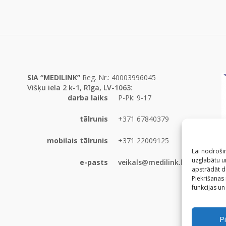
SIA “MEDILINK”
Reg. Nr.: 40003996045
Višķu iela 2 k-1, Rīga, LV-1063
:
darba laiks
P-Pk: 9-17
tālrunis
+371 67840379
mobilais tālrunis
+371 22009125
Lai nodrošin
uzglabātu un
e-pasts
veikals@medilink.lv
apstrādāt d
Piekrišanas
funkcijas un
Pi