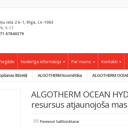
šķu iela 2 k-1, Rīga, LV-1063
Pk: 9-17
71 67840379
Piegāde
Noderīga informācija
Par mums
Kontakti
opšanas līdzekļi
ALGOTHERM kosmētika
ALGOTHERM OCEAN H
ALGOTHERM OCEAN HYD
resursus atjaunojoša mas
Pievienot Salīdzināšanai