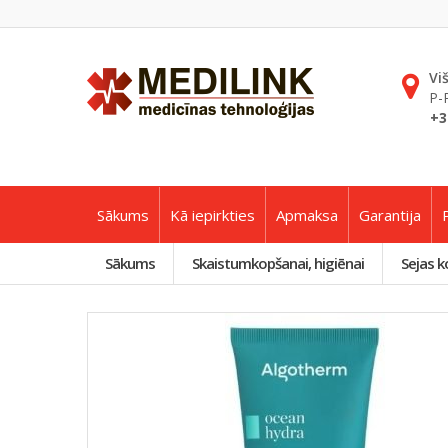
Vi
P-
+3
Sākums
Kā iepirkties
Apmaksa
Garantija
Sākums
Skaistumkopšanai, higiēnai
Sejas k