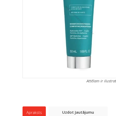
Attēlam ir ilustr
Uzdot Jautājumu
Apraksts