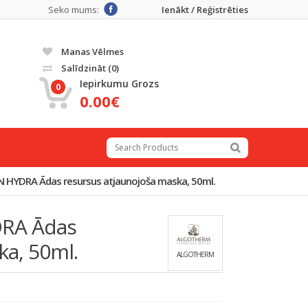
Seko mums:
Ienākt / Reģistrēties
Manas Vēlmes
Salīdzināt
(0)
Iepirkumu Grozs
0
0.00€
YDRA Ādas resursus atjaunojoša maska, 50ml.
RA Ādas
ka, 50ml.
ALGOTHERM