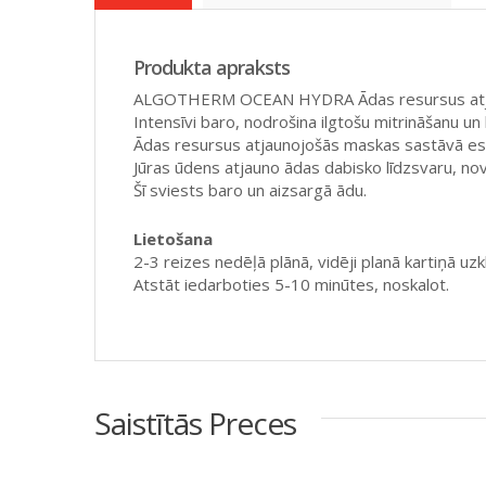
Produkta apraksts
ALGOTHERM OCEAN HYDRA Ādas resursus atjauno
Intensīvi baro, nodrošina ilgtošu mitrināšanu un
Ādas resursus atjaunojošās maskas sastāvā eso
Jūras ūdens atjauno ādas dabisko līdzsvaru, no
Šī sviests baro un aizsargā ādu.
Lietošana
2-3 reizes nedēļā plānā, vidēji planā kartiņā uzkl
Atstāt iedarboties 5-10 minūtes, noskalot.
Saistītās Preces