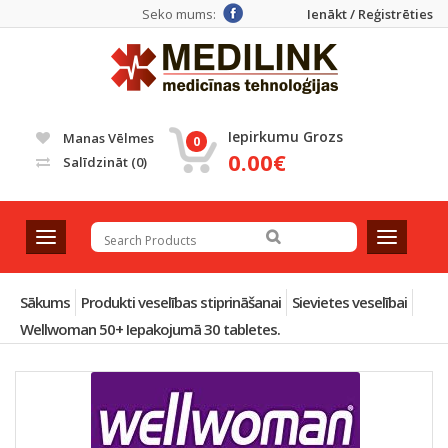
Seko mums:
Ienākt / Reģistrēties
Iepirkumu Grozs
Manas Vēlmes
0
0.00€
Salīdzināt
(0)
T
T
o
o
g
g
g
g
Sākums
Produkti veselības stiprināšanai
Sievietes veselībai
l
l
Wellwoman 50+ Iepakojumā 30 tabletes.
e
e
n
n
a
a
v
v
i
i
g
g