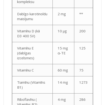
kompleksu
Dabīgo karotinoīdu
2 mg
**
maisījumu
Vitamīnu D (kā
10 μg
200
D3 400 SV)
Vitamīnu E
15 mg
125
(dabīgas
α-TE
izcelsmes)
Vitamīnu C
60 mg
75
Tiamīnu (Vitamīns
14 mg
1273
B1)
Riboflavīnu (
4 mg
286
Vitamīns B2)