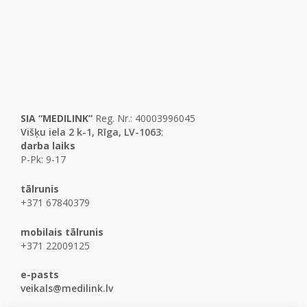
SIA “MEDILINK”
Reg. Nr.: 40003996045
Višķu iela 2 k-1, Rīga, LV-1063
:
darba laiks
P-Pk: 9-17
tālrunis
+371 67840379
mobilais tālrunis
+371 22009125
e-pasts
veikals@medilink.lv