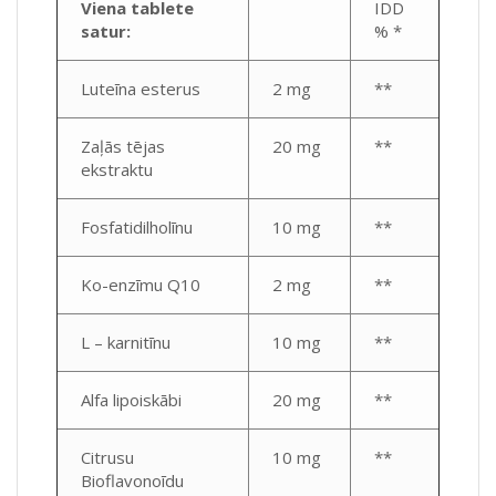
Viena tablete
IDD
satur:
% *
Luteīna esterus
2 mg
**
Zaļās tējas
20 mg
**
ekstraktu
Fosfatidilholīnu
10 mg
**
Ko-enzīmu Q10
2 mg
**
L – karnitīnu
10 mg
**
Alfa lipoiskābi
20 mg
**
Citrusu
10 mg
**
Bioflavonoīdu