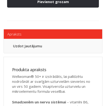
Pievienot grozam
Apraksts
Uzdot Jautājumu
Produkta apraksts
Wellwoman® 50+ ir izstrādāts, lai palīdzētu
nodrošināt ar svarīgām uzturvielām sievietes no
un virs 50 gadiem. Visaptveroša uzturvielu un
mikroelementu formula veselībai.
Smadzenēm un nervu sistēmai
– vitamīni B6,