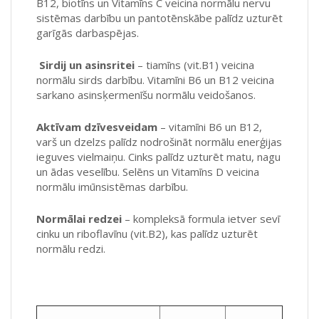
B12, biotīns un Vitamīns C veicina normālu nervu
sistēmas darbību un pantotēnskābe palīdz uzturēt
garīgās darbaspējas.
Sirdij un asinsritei
–
tiamīns (vit.B1) veicina
normālu sirds darbību. Vitamīni B6 un B12 veicina
sarkano asinsķermenīšu normālu veidošanos.
Aktīvam dzīvesveidam
– vitamīni B6 un B12,
varš un dzelzs palīdz nodrošināt normālu enerģijas
ieguves vielmaiņu. Cinks palīdz uzturēt matu, nagu
un ādas veselību. Selēns un Vitamīns D veicina
normālu imūnsistēmas darbību.
Normālai redzei
– kompleksā formula ietver sevī
cinku un riboflavīnu (vit.B2), kas palīdz uzturēt
normālu redzi.