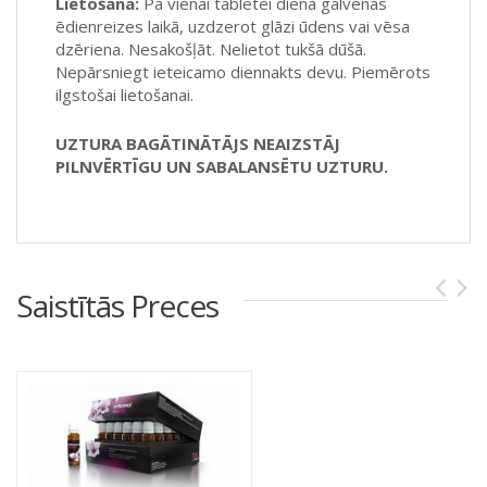
Lietošana:
Pa vienai tabletei dienā galvenās
ēdienreizes laikā, uzdzerot glāzi ūdens vai vēsa
dzēriena. Nesakošļāt. Nelietot tukšā dūšā.
Nepārsniegt ieteicamo diennakts devu. Piemērots
ilgstošai lietošanai.
UZTURA BAGĀTINĀTĀJS NEAIZSTĀJ
PILNVĒRTĪGU UN SABALANSĒTU UZTURU.
Saistītās Preces