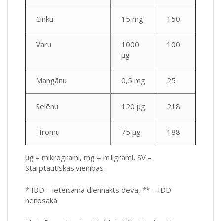
Cinku
15 mg
150
Varu
1000
100
µg
Mangānu
0,5 mg
25
Selēnu
120 µg
218
Hromu
75 µg
188
µg = mikrogrami, mg = miligrami, SV –
Starptautiskās vienības
* IDD – ieteicamā diennakts deva, ** – IDD
nenosaka