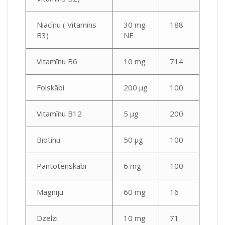
Niacīnu ( Vitamīns
30 mg
188
B3)
NE
Vitamīnu B6
10 mg
714
Folskābi
200 μg
100
Vitamīnu B12
5 µg
200
Biotīnu
50 µg
100
Pantotēnskābi
6 mg
100
Magniju
60 mg
16
Dzelzi
10 mg
71