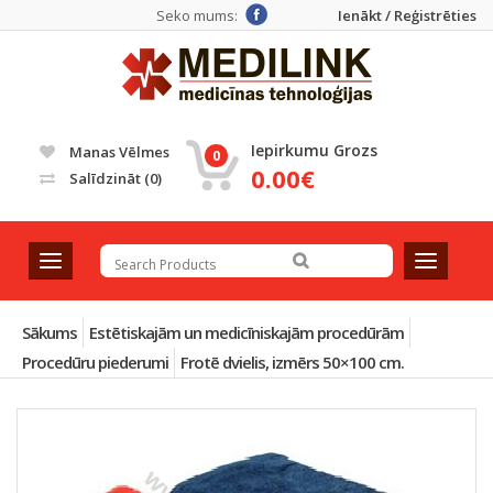
Seko mums:
Ienākt / Reģistrēties
Iepirkumu Grozs
Manas Vēlmes
0
0.00€
Salīdzināt
(0)
T
T
o
o
g
g
g
g
Sākums
Estētiskajām un medicīniskajām procedūrām
l
l
Procedūru piederumi
Frotē dvielis, izmērs 50×100 cm.
e
e
n
n
a
a
v
v
i
i
g
g