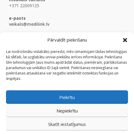
+371 22009125
e-pasts
veikals@medilink.lv
Pārvaldīt piekrišanu
Lai nodrošinātu vislabāko pieredzi, mēs izmantojam tādas tehnoloģijas
kā sīkfaili, lai uzglabātu un/vai piekļūtu ierīces informācijai. Piekrišana
šīm tehnoloģijām ļaus mums apstrādāt datus, piemēram, pārlūkošanas
paradumus vai unikālus ID šajā vietnē. Piekrišanas nesniegšana vai
piekrišanas atsaukšana var negatīvi ietekmēt noteiktas funkcijas un
iespējas.
Piekrītu
Nepiekrītu
Skatīt iestatījumus
© Medicinaspreces.lv 2009 - 2026.