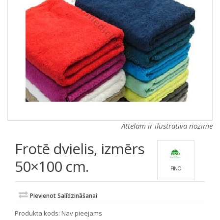
a
a
t
t
i
i
o
o
n
n
Attēlam ir ilustratīva nozīme
Frotē dvielis, izmērs
50×100 cm.
PINO
Pievienot Salīdzināšanai
Produkta kods:
Nav pieejams