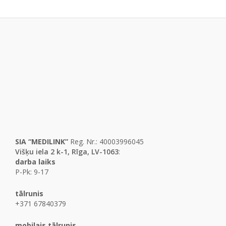
SIA “MEDILINK”
Reg. Nr.: 40003996045
Višķu iela 2 k-1, Rīga, LV-1063
:
darba laiks
P-Pk: 9-17
tālrunis
+371 67840379
mobilais tālrunis