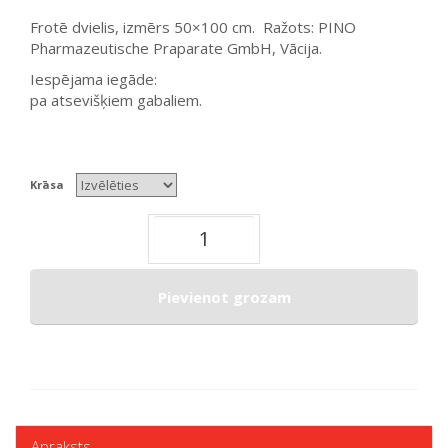
Frotē dvielis, izmērs 50×100 cm. Ražots: PINO
Pharmazeutische Praparate GmbH, Vācija.
Iespējama iegāde:
pa atsevišķiem gabaliem.
Krāsa
Pievienot grozam
Apraksts