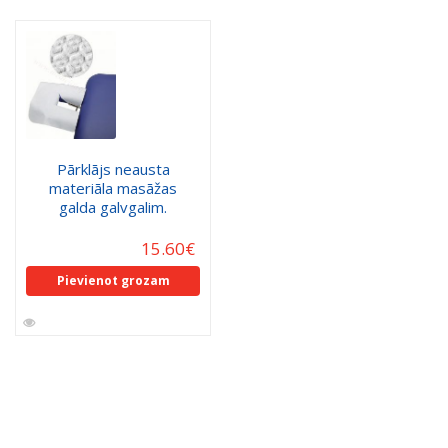
Pārklājs neausta
materiāla masāžas
galda galvgalim.
15.60
€
Pievienot grozam