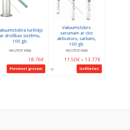
Vakuumstobrs
akuumstobra turētājs
serumam ar clot
Vakuums
ar drošības sistēmu,
aktivatoru, sarkans,
EDTA, vio
100 gb.
100 gb.
VACUTEST KIMA
VACUTEST KIMA
VACU
18.76
€
11.50
€
–
13.77
€
11.
Pievienot grozam
Izvēlieties