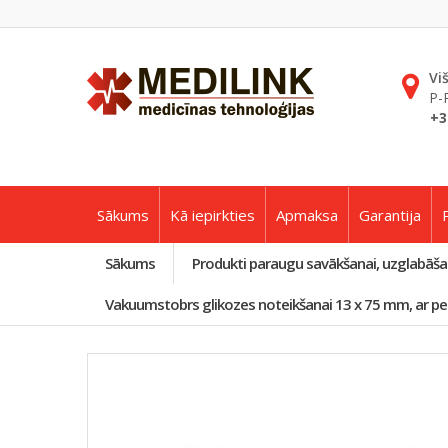
Vi
P-
+3
Sākums
Kā iepirkties
Apmaksa
Garantija
Sākums
Produkti paraugu savākšanai, uzglabāša
Vakuumstobrs glikozes noteikšanai 13 x 75 mm, ar pel