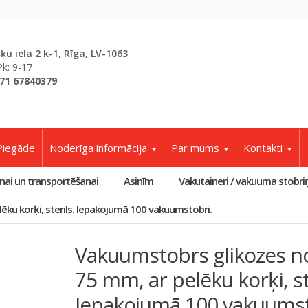
šķu iela 2 k-1, Rīga, LV-1063
Pk: 9-17
71 67840379
Piegāde
Noderīga informācija
Par mums
Kontakti
nai un transportēšanai
Asinīm
Vakutaineri / vakuuma stobri
ēku korķi, sterils. Iepakojumā 100 vakuumstobri.
Vakuumstobrs glikozes no
75 mm, ar pelēku korķi, st
Iepakojumā 100 vakuumst