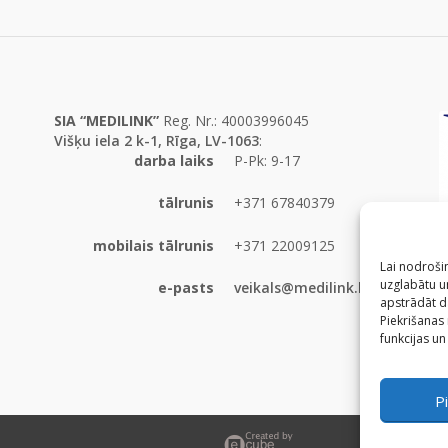
SIA “MEDILINK”
Reg. Nr.: 40003996045
Višķu iela 2 k-1, Rīga, LV-1063
:
darba laiks
P-Pk: 9-17
tālrunis
+371 67840379
mobilais tālrunis
+371 22009125
Lai nodrošin
uzglabātu un
e-pasts
veikals@medilink.lv
apstrādāt d
Piekrišanas
funkcijas un
Pi