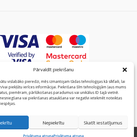
Pārvaldīt piekrišanu
ātu vislabāko pieredzi, mēs izmantojam tādas tehnoloģijas kā sīkfaili, lai
/vai piekļūtu ierīces informācijai. Piekrišana šīm tehnoloģijām ļaus mums
atus, piemēram, pārlūkošanas paradumus vai unikālus ID šajā vietnē.
 nesniegšana vai piekrišanas atsaukšana var negatīvi ietekmēt noteiktas
 iespējas.
ekrītu
Nepiekrītu
Skatīt iestatījumus
Privātuma atruna
Privātuma atruna