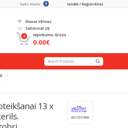
Seko mums:
Ienākt / Reģistrēties
Manas Vēlmes
Salīdzināt
(0)
Iepirkumu Grozs
0
0.00€
ņi
teikšanai 13 x
erils.
VACUTEST KIMA
obri.