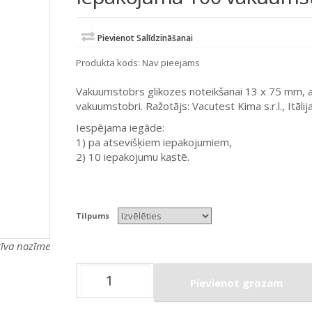
Pievienot Salīdzināšanai
Produkta kods:
Nav pieejams
Vakuumstobrs glikozes noteikšanai 13 x 75 mm, ar
vakuumstobri. Ražotājs: Vacutest Kima s.r.l., Itālija
Iespējama iegāde:
1) pa atsevišķiem iepakojumiem,
2) 10 iepakojumu kastē.
Tilpums
atīva nozīme
Pievienot grozam