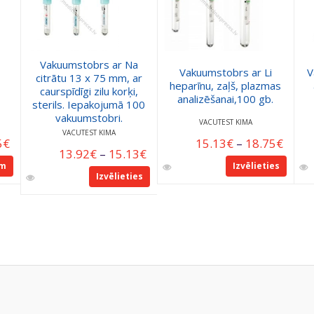
Vakuumstobrs ar Na
Vakuumstobrs ar Li
V
citrātu 13 x 75 mm, ar
heparīnu, zaļš, plazmas
caurspīdīgi zilu korķi,
analizēšanai,100 gb.
sterils. Iepakojumā 100
vakuumstobri.
VACUTEST KIMA
VACUTEST KIMA
5
€
15.13
€
–
18.75
€
13.92
€
–
15.13
€
am
Izvēlieties
Izvēlieties