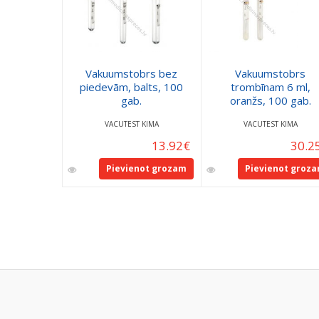
Vakuumstobrs bez
Vakuumstobrs
piedevām, balts, 100
trombīnam 6 ml,
gab.
oranžs, 100 gab.
VACUTEST KIMA
VACUTEST KIMA
13.92
€
30.2
Pievienot grozam
Pievienot groz