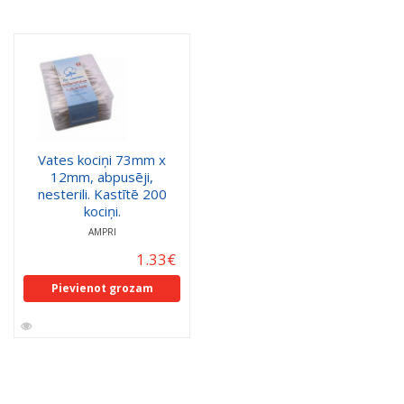
Vates kociņi 73mm x
12mm, abpusēji,
nesterili. Kastītē 200
kociņi.
AMPRI
1.33
€
Pievienot grozam