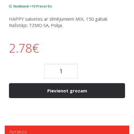
Noliktavā >10 Prece/-Es
HAPPY salvetes ar zīmējumiem MIX, 150 gabali.
Ražotājs: TZMO SA, Polija.
2.78
€
Pievienot grozam
Apraksts