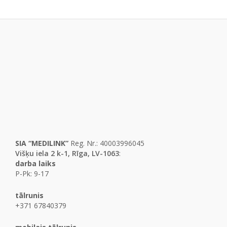
SIA “MEDILINK”
Reg. Nr.: 40003996045
Višķu iela 2 k-1, Rīga, LV-1063
:
darba laiks
P-Pk: 9-17
tālrunis
+371 67840379