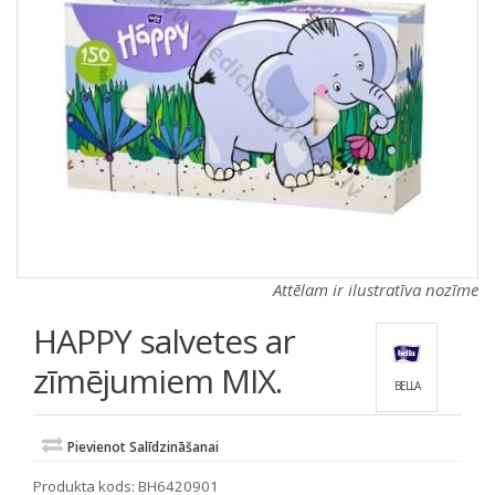
a
a
t
t
i
i
o
o
n
n
Attēlam ir ilustratīva nozīme
HAPPY salvetes ar
zīmējumiem MIX.
BELLA
Pievienot Salīdzināšanai
Produkta kods:
BH6420901