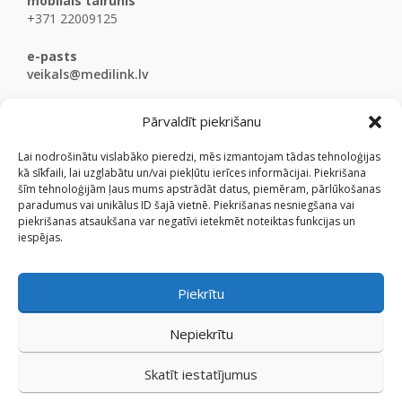
mobilais tālrunis
+371 22009125
e-pasts
veikals@medilink.lv
Pārvaldīt piekrišanu
Lai nodrošinātu vislabāko pieredzi, mēs izmantojam tādas tehnoloģijas
kā sīkfaili, lai uzglabātu un/vai piekļūtu ierīces informācijai. Piekrišana
šīm tehnoloģijām ļaus mums apstrādāt datus, piemēram, pārlūkošanas
paradumus vai unikālus ID šajā vietnē. Piekrišanas nesniegšana vai
piekrišanas atsaukšana var negatīvi ietekmēt noteiktas funkcijas un
iespējas.
Piekrītu
Nepiekrītu
Skatīt iestatījumus
© Medicinaspreces.lv 2009 - 2026.