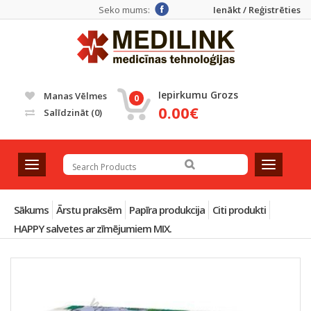
Seko mums:
Ienākt / Reģistrēties
Iepirkumu Grozs
Manas Vēlmes
0
0.00€
Salīdzināt
(0)
T
T
o
o
g
g
g
g
Sākums
Ārstu praksēm
Papīra produkcija
Citi produkti
l
l
HAPPY salvetes ar zīmējumiem MIX.
e
e
n
n
a
a
v
v
i
i
g
g