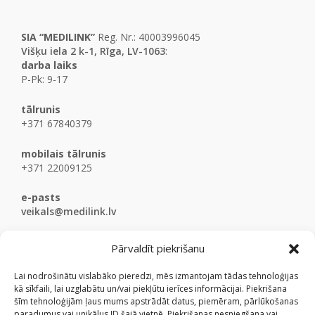
SIA “MEDILINK”
Reg. Nr.: 40003996045
Višķu iela 2 k-1, Rīga, LV-1063
:
darba laiks
P-Pk: 9-17
tālrunis
+371 67840379
mobilais tālrunis
+371 22009125
e-pasts
veikals@medilink.lv
Pārvaldīt piekrišanu
Lai nodrošinātu vislabāko pieredzi, mēs izmantojam tādas tehnoloģijas
kā sīkfaili, lai uzglabātu un/vai piekļūtu ierīces informācijai. Piekrišana
šīm tehnoloģijām ļaus mums apstrādāt datus, piemēram, pārlūkošanas
paradumus vai unikālus ID šajā vietnē. Piekrišanas nesniegšana vai