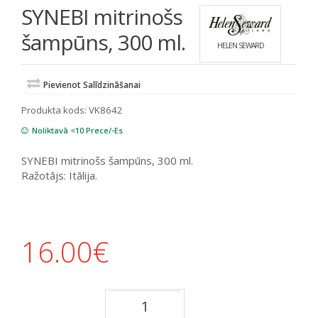
SYNEBI mitrinošs
šampūns, 300 ml.
HELEN SEWARD
Pievienot Salīdzināšanai
Produkta kods:
VK8642
Noliktavā <10 Prece/-Es
SYNEBI mitrinošs šampūns, 300 ml.
Ražotājs: Itālija.
16.00
€