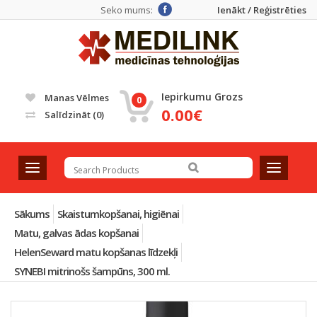
Seko mums:
Ienākt / Reģistrēties
Iepirkumu Grozs
Manas Vēlmes
0
0.00€
Salīdzināt
(0)
T
T
o
o
g
g
g
g
Sākums
Skaistumkopšanai, higiēnai
l
l
Matu, galvas ādas kopšanai
e
e
HelenSeward matu kopšanas līdzekļi
n
n
a
a
SYNEBI mitrinošs šampūns, 300 ml.
v
v
i
i
g
g