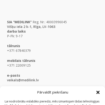
SIA “MEDILINK”
Reg. Nr.: 40003996045
Višķu iela 2 k-1, Rīga, LV-1063
:
darba laiks
P-Pk: 9-17
tālrunis
+371 67840379
mobilais tālrunis
+371 22009125
e-pasts
veikals@medilink.lv
Pārvaldīt piekrišanu
Lai nodrošinātu vislabāko pieredzi, mēs izmantojam tādas tehnoloģijas