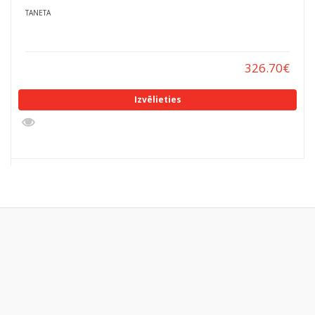
TANETA
326.70
€
Izvēlieties