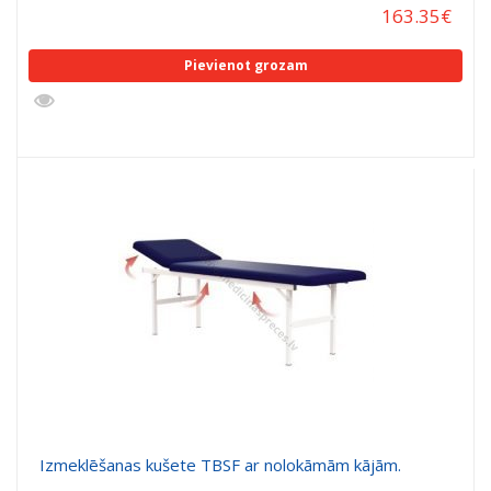
163.35
€
Pievienot grozam
Izmeklēšanas kušete TBSF ar nolokāmām kājām.