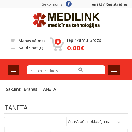
Seko mums:
Ienākt / Reģistrēties
Iepirkumu Grozs
Manas Vēlmes
0
0.00€
Salīdzināt
(0)
T
T
o
o
g
g
g
g
Sākums
Brands
TANETA
l
l
e
e
TANETA
n
n
a
a
v
v
Atlasīt pēc noklusējuma
i
i
g
g